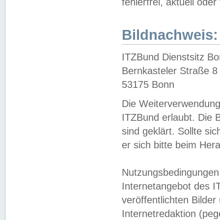
fehlerfrei, aktuell oder
Bildnachweis:
ITZBund Dienstsitz B
Bernkasteler Straße 8
53175 Bonn
Die Weiterverwendung 
ITZBund erlaubt. Die B
sind geklärt. Sollte s
er sich bitte beim He
Nutzungsbedingungen 
Internetangebot des I
veröffentlichten Bilde
Internetredaktion (peg