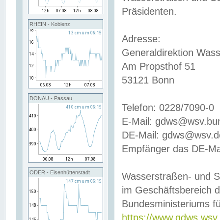
Präsidenten.
RHEIN - Koblenz
Adresse:
Generaldirektion Wass
Am Propsthof 51
53121 Bonn
DONAU - Passau
Telefon: 0228/7090-0
E-Mail: gdws@wsv.bu
DE-Mail: gdws@wsv.de-
Empfänger das DE-Mai
ODER - Eisenhüttenstadt
Wasserstraßen- und S
im Geschäftsbereich 
Bundesministeriums fü
https://www.gdws.wsv