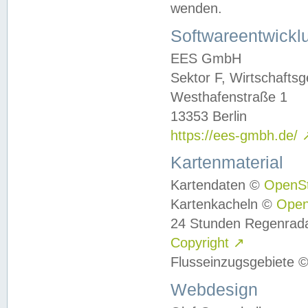
wenden.
Softwareentwickl
EES GmbH
Sektor F, Wirtschafts
Westhafenstraße 1
13353 Berlin
https://ees-gmbh.de/
Kartenmaterial
Kartendaten ©
OpenS
Kartenkacheln ©
Ope
24 Stunden Regenrad
Copyright
↗
Flusseinzugsgebiete 
Webdesign