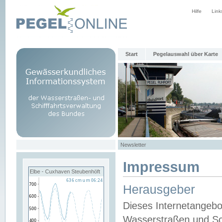
Hilfe
Link
Start
Pegelauswahl über Karte
Newsletter
Impressum
Elbe - Cuxhaven Steubenhöft
Herausgeber
Dieses Internetangebo
Wasserstraßen und Sch