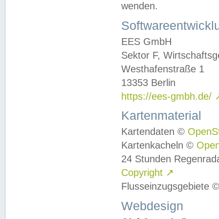
wenden.
Softwareentwickl
EES GmbH
Sektor F, Wirtschafts
Westhafenstraße 1
13353 Berlin
https://ees-gmbh.de/
Kartenmaterial
Kartendaten ©
OpenS
Kartenkacheln ©
Ope
24 Stunden Regenrad
Copyright
↗
Flusseinzugsgebiete 
Webdesign