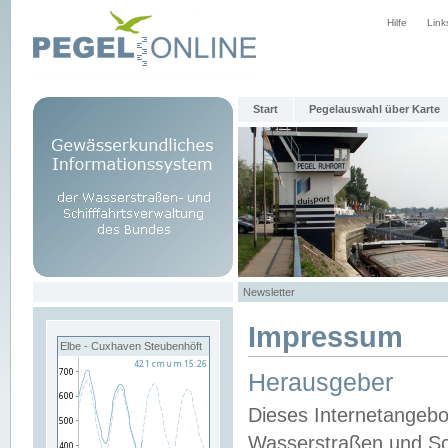
Hilfe
Link
Start
Pegelauswahl über Karte
Newsletter
Impressum
Elbe - Cuxhaven Steubenhöft
Herausgeber
Dieses Internetangebo
Wasserstraßen und Sch