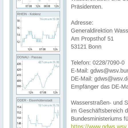
Präsidenten.
RHEIN - Koblenz
Adresse:
Generaldirektion Wass
Am Propsthof 51
53121 Bonn
DONAU - Passau
Telefon: 0228/7090-0
E-Mail: gdws@wsv.bu
DE-Mail: gdws@wsv.de-
Empfänger das DE-Mai
ODER - Eisenhüttenstadt
Wasserstraßen- und S
im Geschäftsbereich 
Bundesministeriums fü
https://www.gdws.wsv