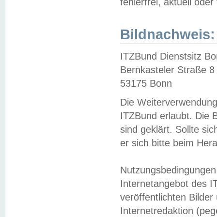
fehlerfrei, aktuell oder
Bildnachweis:
ITZBund Dienstsitz B
Bernkasteler Straße 8
53175 Bonn
Die Weiterverwendung 
ITZBund erlaubt. Die B
sind geklärt. Sollte s
er sich bitte beim He
Nutzungsbedingungen 
Internetangebot des I
veröffentlichten Bilde
Internetredaktion (peg