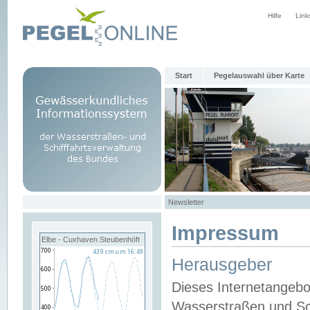
Hilfe
Link
Start
Pegelauswahl über Karte
Newsletter
Impressum
Elbe - Cuxhaven Steubenhöft
Herausgeber
Dieses Internetangebo
Wasserstraßen und Sch