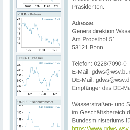
Präsidenten.
RHEIN - Koblenz
Adresse:
Generaldirektion Wass
Am Propsthof 51
53121 Bonn
DONAU - Passau
Telefon: 0228/7090-0
E-Mail: gdws@wsv.bu
DE-Mail: gdws@wsv.de-
Empfänger das DE-Mai
ODER - Eisenhüttenstadt
Wasserstraßen- und S
im Geschäftsbereich 
Bundesministeriums fü
https://www.gdws.wsv