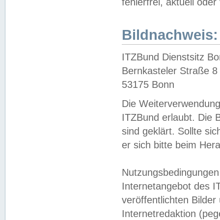
fehlerfrei, aktuell oder
Bildnachweis:
ITZBund Dienstsitz B
Bernkasteler Straße 8
53175 Bonn
Die Weiterverwendung 
ITZBund erlaubt. Die B
sind geklärt. Sollte s
er sich bitte beim He
Nutzungsbedingungen 
Internetangebot des I
veröffentlichten Bilde
Internetredaktion (peg