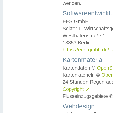
wenden.
Softwareentwickl
EES GmbH
Sektor F, Wirtschafts
Westhafenstraße 1
13353 Berlin
https://ees-gmbh.de/
Kartenmaterial
Kartendaten ©
OpenS
Kartenkacheln ©
Ope
24 Stunden Regenrad
Copyright
↗
Flusseinzugsgebiete 
Webdesign