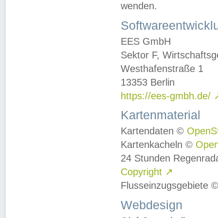
wenden.
Softwareentwickl
EES GmbH
Sektor F, Wirtschafts
Westhafenstraße 1
13353 Berlin
https://ees-gmbh.de/
Kartenmaterial
Kartendaten ©
OpenS
Kartenkacheln ©
Ope
24 Stunden Regenrad
Copyright
↗
Flusseinzugsgebiete 
Webdesign