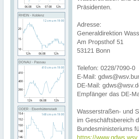
Präsidenten.
RHEIN - Koblenz
Adresse:
Generaldirektion Wass
Am Propsthof 51
53121 Bonn
DONAU - Passau
Telefon: 0228/7090-0
E-Mail: gdws@wsv.bu
DE-Mail: gdws@wsv.de-
Empfänger das DE-Mai
ODER - Eisenhüttenstadt
Wasserstraßen- und S
im Geschäftsbereich 
Bundesministeriums fü
https://www.gdws.wsv