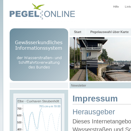
Hilfe
Link
Start
Pegelauswahl über Karte
Newsletter
Impressum
Elbe - Cuxhaven Steubenhöft
Herausgeber
Dieses Internetangebo
Wasserstraßen und Sch