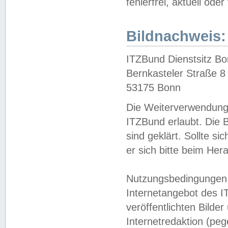
fehlerfrei, aktuell oder
Bildnachweis:
ITZBund Dienstsitz B
Bernkasteler Straße 8
53175 Bonn
Die Weiterverwendung 
ITZBund erlaubt. Die B
sind geklärt. Sollte s
er sich bitte beim He
Nutzungsbedingungen 
Internetangebot des I
veröffentlichten Bilde
Internetredaktion (peg