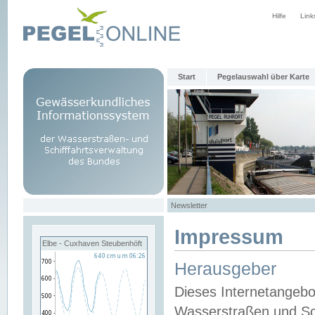
Hilfe
Link
Start
Pegelauswahl über Karte
Newsletter
Impressum
Elbe - Cuxhaven Steubenhöft
Herausgeber
Dieses Internetangebo
Wasserstraßen und Sch