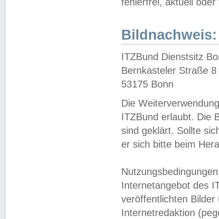
fehlerfrei, aktuell oder
Bildnachweis:
ITZBund Dienstsitz B
Bernkasteler Straße 8
53175 Bonn
Die Weiterverwendung 
ITZBund erlaubt. Die B
sind geklärt. Sollte s
er sich bitte beim He
Nutzungsbedingungen 
Internetangebot des I
veröffentlichten Bilde
Internetredaktion (peg