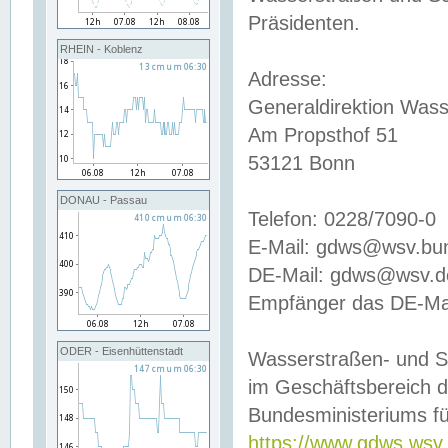
Präsidenten.
RHEIN - Koblenz
Adresse:
Generaldirektion Wass
Am Propsthof 51
53121 Bonn
DONAU - Passau
Telefon: 0228/7090-0
E-Mail: gdws@wsv.bu
DE-Mail: gdws@wsv.de-
Empfänger das DE-Mai
ODER - Eisenhüttenstadt
Wasserstraßen- und S
im Geschäftsbereich 
Bundesministeriums fü
https://www.gdws.wsv