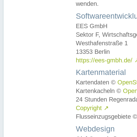
wenden.
Softwareentwickl
EES GmbH
Sektor F, Wirtschafts
Westhafenstraße 1
13353 Berlin
https://ees-gmbh.de/
Kartenmaterial
Kartendaten ©
OpenS
Kartenkacheln ©
Ope
24 Stunden Regenrad
Copyright
↗
Flusseinzugsgebiete 
Webdesign