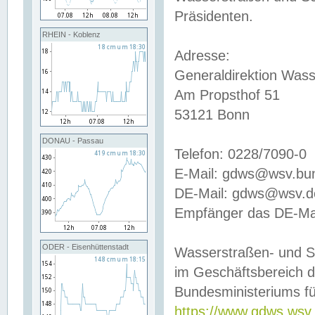
Präsidenten.
RHEIN - Koblenz
Adresse:
Generaldirektion Wass
Am Propsthof 51
53121 Bonn
DONAU - Passau
Telefon: 0228/7090-0
E-Mail: gdws@wsv.bu
DE-Mail: gdws@wsv.de-
Empfänger das DE-Mai
ODER - Eisenhüttenstadt
Wasserstraßen- und S
im Geschäftsbereich 
Bundesministeriums fü
https://www.gdws.wsv