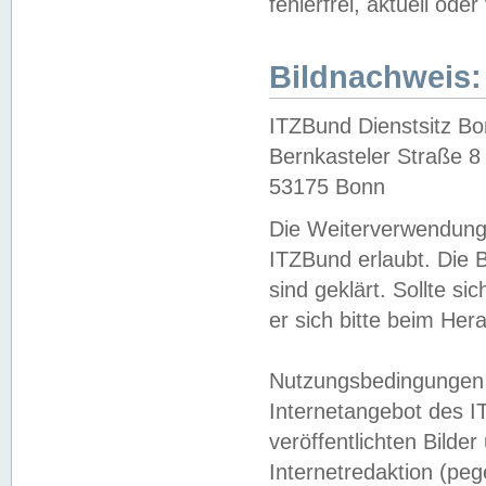
fehlerfrei, aktuell oder
Bildnachweis:
ITZBund Dienstsitz B
Bernkasteler Straße 8
53175 Bonn
Die Weiterverwendung 
ITZBund erlaubt. Die B
sind geklärt. Sollte s
er sich bitte beim He
Nutzungsbedingungen 
Internetangebot des I
veröffentlichten Bilde
Internetredaktion (peg