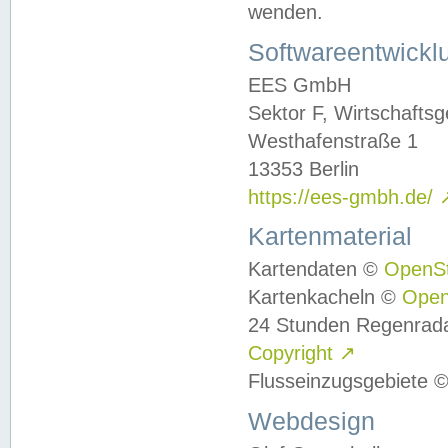
wenden.
Softwareentwickl
EES GmbH
Sektor F, Wirtschafts
Westhafenstraße 1
13353 Berlin
https://ees-gmbh.de/
Kartenmaterial
Kartendaten ©
OpenS
Kartenkacheln ©
Ope
24 Stunden Regenrad
Copyright
↗
Flusseinzugsgebiete 
Webdesign