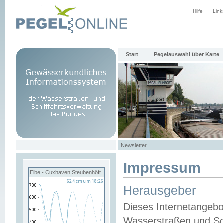
Hilfe
Link
Start
Pegelauswahl über Karte
Newsletter
Impressum
Elbe - Cuxhaven Steubenhöft
Herausgeber
Dieses Internetangebo
Wasserstraßen und Sch