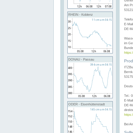
Gener
Am Pr
53121
RHEIN - Koblenz
Telef
E-Mai
DE-Ma
Wasse
im Ge
Bunde
https
DONAU - Passau
Prod
ITZBu
Bernk
53175
Deuts
Tel.:
E-Mail
ODER - Eisenhüttenstadt
DE-Ma
direkt
https:
Bei A
Soft