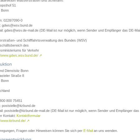
aldirektion Wasserstraßen und Schifffahrt
opsthof 51
 Bonn
on: 0228/7090-0
l: gdws@wsv.bund.de
il: gdws@wsv.de-mail.de (DE-Mail ist nur möglich, wenn Sender und Empfänger das DE-Mail
rstraßen- und Schifffahrtsverwaltung des Bundes (WSV)
schäftsbereich des
sministeriums für Verkehr
://www.gdws.wsv.bund.de/
↗
uktion
nd Dienstsitz Bonn
asteler Straße 8
 Bonn
chland
 0800 800 75451
: poststelle@itzbund.de
il: poststelle@itzbund.de-mail.de (DE-Mail ist nur möglich, wenn Sender und Empfänger das
er Kontakt:
Kontaktformular
//www.itzbund.de/
↗
nregungen, Fragen oder Hinweisen können Sie sich per
E-Mail
an uns wenden.
wareentwicklung