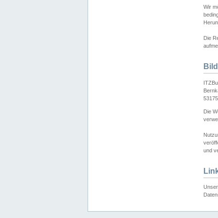
Wir mö
bedin
Herun
Die Re
aufmer
Bil
ITZBu
Bernk
53175
Die We
verwen
Nutzu
veröff
und ve
Lin
Unser 
Daten