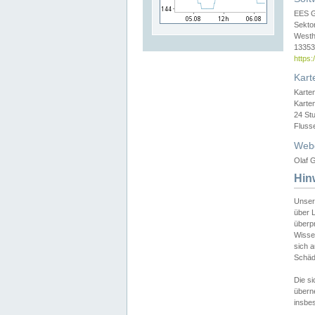
EES 
Sekto
Westh
13353 
https
Kart
Karte
Karte
24 St
Fluss
Web
Olaf G
Hin
Unser
über L
überpr
Wissen
sich a
Schäde
Die si
überne
insbes