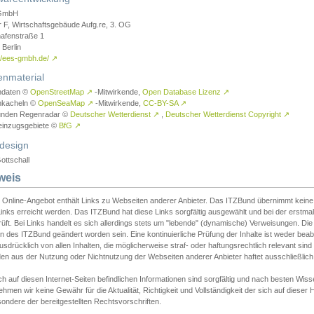
GmbH
r F, Wirtschaftsgebäude Aufg.re, 3. OG
afenstraße 1
Berlin
://ees-gmbh.de/
↗
enmaterial
ndaten ©
OpenStreetMap
↗
-Mitwirkende,
Open Database Lizenz
↗
nkacheln ©
OpenSeaMap
↗
-Mitwirkende,
CC-BY-SA
↗
unden Regenradar ©
Deutscher Wetterdienst
↗
,
Deutscher Wetterdienst Copyright
↗
einzugsgebiete ©
BfG
↗
design
ottschall
weis
 Online-Angebot enthält Links zu Webseiten anderer Anbieter. Das ITZBund übernimmt keine V
inks erreicht werden. Das ITZBund hat diese Links sorgfältig ausgewählt und bei der erstmal
üft. Bei Links handelt es sich allerdings stets um "lebende" (dynamische) Verweisungen. Die
 des ITZBund geändert worden sein. Eine kontinuierliche Prüfung der Inhalte ist weder beab
usdrücklich von allen Inhalten, die möglicherweise straf- oder haftungsrechtlich relevant sin
n aus der Nutzung oder Nichtnutzung der Webseiten anderer Anbieter haftet ausschließlich d
ch auf diesen Internet-Seiten befindlichen Informationen sind sorgfältig und nach besten 
hmen wir keine Gewähr für die Aktualität, Richtigkeit und Vollständigkeit der sich auf diese
ondere der bereitgestellten Rechtsvorschriften.