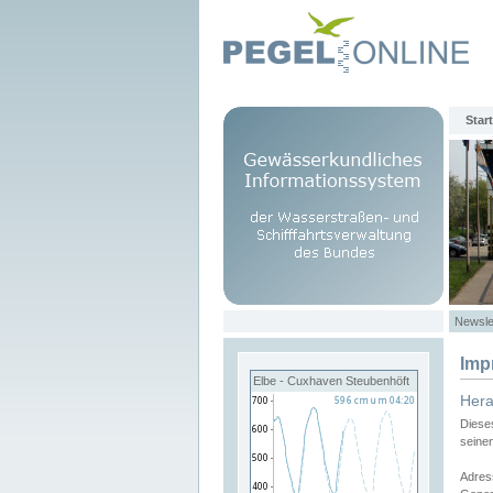
Start
Newsle
Imp
Elbe - Cuxhaven Steubenhöft
Her
Diese
seine
Adres