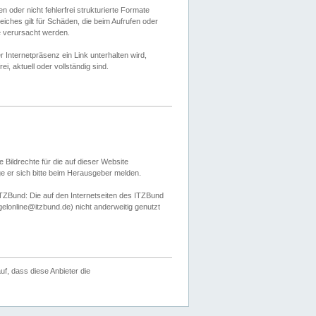
 oder nicht fehlerfrei strukturierte Formate
ches gilt für Schäden, die beim Aufrufen oder
e verursacht werden.
er Internetpräsenz ein Link unterhalten wird,
, aktuell oder vollständig sind.
 Bildrechte für die auf dieser Website
öge er sich bitte beim Herausgeber melden.
TZBund: Die auf den Internetseiten des ITZBund
gelonline@itzbund.de) nicht anderweitig genutzt
f, dass diese Anbieter die