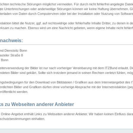
chten technische Störungen möglichst vermeiden. Für durch nicht fehlerfrei angelegte Dateien
gte Unterbrechungen oder anderweitige Störungen können wir keine Haftung übernehmen. Glei
terladen von Daten durch Computerviren oder bei der Installation oder Nutzung von Softwar
daktion bittet die Nutzer, ggf. auf rechtswidrige oder fehlerhafte Inhalte Dritter, zu denen in d
ksam zu machen. Ebenso wird um eine Nachricht gebeten, wenn eigene Inhalte nicht fehlerfrei
dnachweis:
nd Dienstsitz Bonn
asteler Straße 8
 Bonn
iterverwendung der Bilder ist nur nach vorheriger Vereinbarung mit dem ITZBund erlaubt. Die
deten Bilder sind geklärt. Sollte sich trotzdem jemand in seinen Rechten verletzt fühlen, m
ngsbedingungen für den Download von Bilddateien / Grafiken aus dem Internetangebot des I
entlichten Bilder und Grafiken dürfen ohne vorherige Absprache mit der Internetredaktion (pe
röffentlicht werden.
ks zu Webseiten anderer Anbieter
Online-Angebot enthält Links zu Webseiten anderer Anbieter. Wir haben keinen Einfluss darau
schutzbestimmungen einhalten.