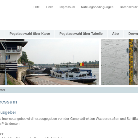
Hilfe
Links
Impressum
Nutzungsbedingungen
Datenschutz
Pegelauswahl über Karte
Pegelauswahl über Tabelle
Abo
Down
tter
ressum
ausgeber
s Internetangebot wird herausgegeben von der Generaldirektion Wasserstraßen und Schifffa
n Präsidenten.
se: