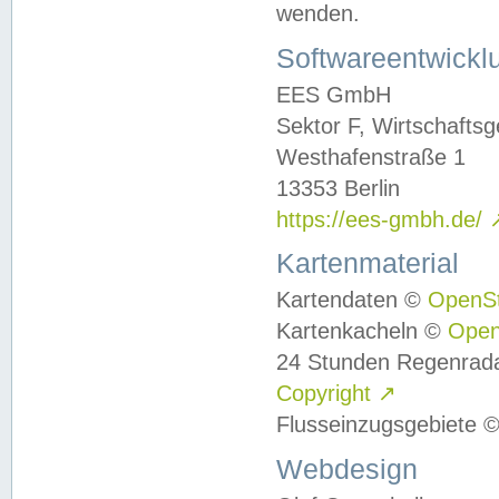
wenden.
Softwareentwickl
EES GmbH
Sektor F, Wirtschafts
Westhafenstraße 1
13353 Berlin
https://ees-gmbh.de/
Kartenmaterial
Kartendaten ©
OpenS
Kartenkacheln ©
Ope
24 Stunden Regenrad
Copyright
↗
Flusseinzugsgebiete 
Webdesign