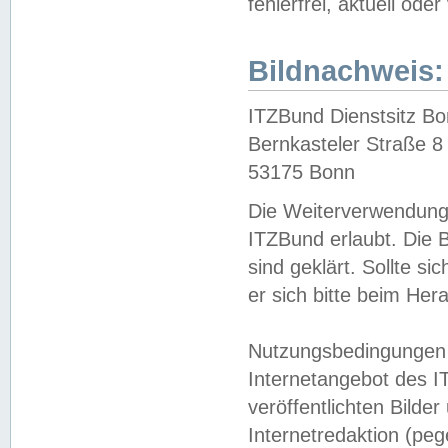
fehlerfrei, aktuell oder
Bildnachweis:
ITZBund Dienstsitz B
Bernkasteler Straße 8
53175 Bonn
Die Weiterverwendung 
ITZBund erlaubt. Die B
sind geklärt. Sollte s
er sich bitte beim He
Nutzungsbedingungen 
Internetangebot des I
veröffentlichten Bilde
Internetredaktion (peg