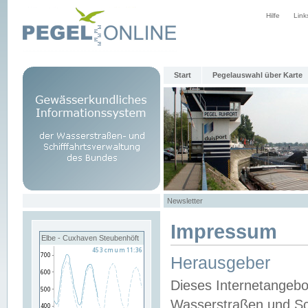
Hilfe
Link
Start
Pegelauswahl über Karte
Newsletter
Impressum
Elbe - Cuxhaven Steubenhöft
Herausgeber
Dieses Internetangebo
Wasserstraßen und Sch