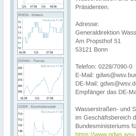
Präsidenten.
RHEIN - Koblenz
Adresse:
Generaldirektion Wass
Am Propsthof 51
53121 Bonn
DONAU - Passau
Telefon: 0228/7090-0
E-Mail: gdws@wsv.bu
DE-Mail: gdws@wsv.de-
Empfänger das DE-Mai
ODER - Eisenhüttenstadt
Wasserstraßen- und S
im Geschäftsbereich 
Bundesministeriums fü
https://www.gdws.wsv