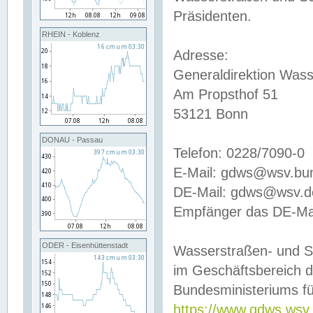
Präsidenten.
RHEIN - Koblenz
Adresse:
Generaldirektion Wass
Am Propsthof 51
53121 Bonn
DONAU - Passau
Telefon: 0228/7090-0
E-Mail: gdws@wsv.bu
DE-Mail: gdws@wsv.de-
Empfänger das DE-Mai
ODER - Eisenhüttenstadt
Wasserstraßen- und S
im Geschäftsbereich 
Bundesministeriums fü
https://www.gdws.wsv