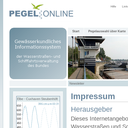
Hilfe
Link
Start
Pegelauswahl über Karte
Newsletter
Impressum
Elbe - Cuxhaven Steubenhöft
Herausgeber
Dieses Internetangebo
Wasserstraßen und Sch