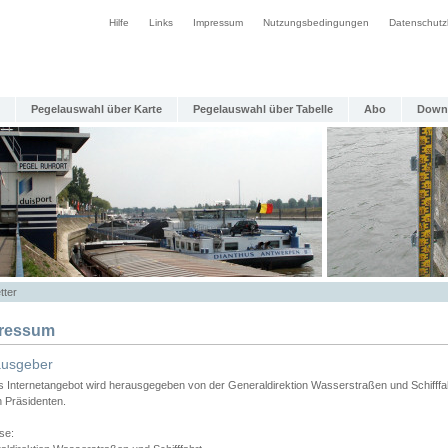
Hilfe
Links
Impressum
Nutzungsbedingungen
Datenschutz
Pegelauswahl über Karte
Pegelauswahl über Tabelle
Abo
Down
tter
ressum
ausgeber
s Internetangebot wird herausgegeben von der Generaldirektion Wasserstraßen und Schifffa
n Präsidenten.
se: