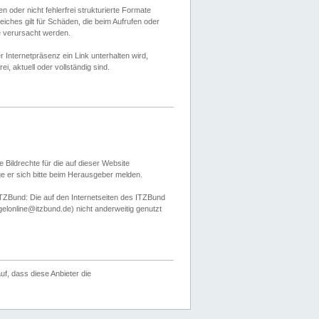
 oder nicht fehlerfrei strukturierte Formate
ches gilt für Schäden, die beim Aufrufen oder
e verursacht werden.
er Internetpräsenz ein Link unterhalten wird,
, aktuell oder vollständig sind.
 Bildrechte für die auf dieser Website
öge er sich bitte beim Herausgeber melden.
TZBund: Die auf den Internetseiten des ITZBund
gelonline@itzbund.de) nicht anderweitig genutzt
f, dass diese Anbieter die