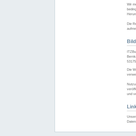
Wir mö
bedin
Herun
Die Re
aufmer
Bil
ITZBu
Bernk
53175
Die We
verwen
Nutzu
veröff
und ve
Lin
Unser 
Daten