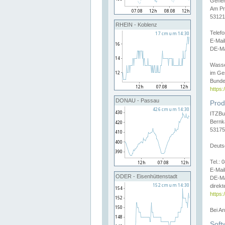
Gener
Am Pr
53121
RHEIN - Koblenz
Telef
E-Mai
DE-Ma
Wasse
im Ge
Bunde
https
DONAU - Passau
Prod
ITZBu
Bernk
53175
Deuts
Tel.:
E-Mail
ODER - Eisenhüttenstadt
DE-Ma
direkt
https:
Bei A
Soft