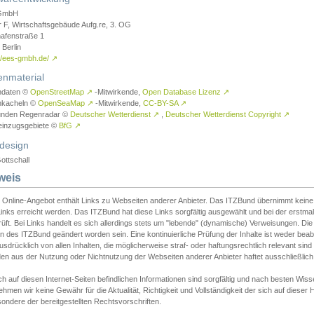
GmbH
r F, Wirtschaftsgebäude Aufg.re, 3. OG
afenstraße 1
Berlin
://ees-gmbh.de/
↗
enmaterial
ndaten ©
OpenStreetMap
↗
-Mitwirkende,
Open Database Lizenz
↗
nkacheln ©
OpenSeaMap
↗
-Mitwirkende,
CC-BY-SA
↗
unden Regenradar ©
Deutscher Wetterdienst
↗
,
Deutscher Wetterdienst Copyright
↗
einzugsgebiete ©
BfG
↗
design
ottschall
weis
 Online-Angebot enthält Links zu Webseiten anderer Anbieter. Das ITZBund übernimmt keine V
inks erreicht werden. Das ITZBund hat diese Links sorgfältig ausgewählt und bei der erstmal
üft. Bei Links handelt es sich allerdings stets um "lebende" (dynamische) Verweisungen. Die
 des ITZBund geändert worden sein. Eine kontinuierliche Prüfung der Inhalte ist weder beab
usdrücklich von allen Inhalten, die möglicherweise straf- oder haftungsrechtlich relevant sin
n aus der Nutzung oder Nichtnutzung der Webseiten anderer Anbieter haftet ausschließlich d
ch auf diesen Internet-Seiten befindlichen Informationen sind sorgfältig und nach besten 
hmen wir keine Gewähr für die Aktualität, Richtigkeit und Vollständigkeit der sich auf diese
ondere der bereitgestellten Rechtsvorschriften.