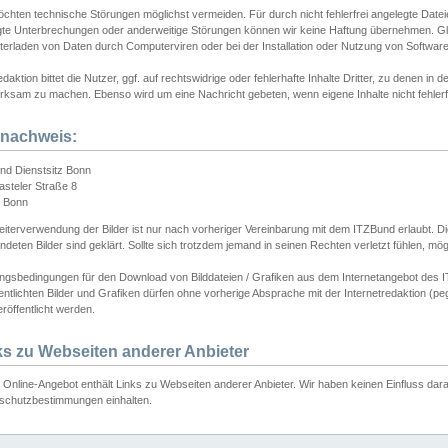
chten technische Störungen möglichst vermeiden. Für durch nicht fehlerfrei angelegte Dateien
gte Unterbrechungen oder anderweitige Störungen können wir keine Haftung übernehmen. Glei
terladen von Daten durch Computerviren oder bei der Installation oder Nutzung von Softwar
daktion bittet die Nutzer, ggf. auf rechtswidrige oder fehlerhafte Inhalte Dritter, zu denen in d
ksam zu machen. Ebenso wird um eine Nachricht gebeten, wenn eigene Inhalte nicht fehlerfrei
dnachweis:
nd Dienstsitz Bonn
asteler Straße 8
 Bonn
iterverwendung der Bilder ist nur nach vorheriger Vereinbarung mit dem ITZBund erlaubt. Die
deten Bilder sind geklärt. Sollte sich trotzdem jemand in seinen Rechten verletzt fühlen, m
ngsbedingungen für den Download von Bilddateien / Grafiken aus dem Internetangebot des I
entlichten Bilder und Grafiken dürfen ohne vorherige Absprache mit der Internetredaktion (pe
röffentlicht werden.
ks zu Webseiten anderer Anbieter
Online-Angebot enthält Links zu Webseiten anderer Anbieter. Wir haben keinen Einfluss darau
schutzbestimmungen einhalten.