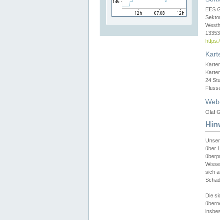
EES 
Sekto
Westh
13353 
https
Kart
Karte
Karte
24 St
Fluss
Web
Olaf G
Hin
Unser
über L
überpr
Wissen
sich a
Schäde
Die si
überne
insbes