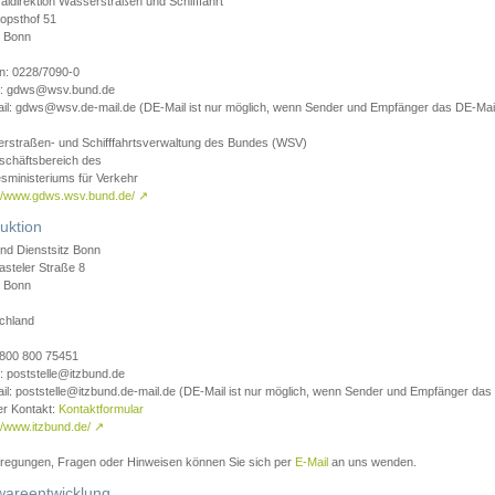
aldirektion Wasserstraßen und Schifffahrt
opsthof 51
 Bonn
on: 0228/7090-0
l: gdws@wsv.bund.de
il: gdws@wsv.de-mail.de (DE-Mail ist nur möglich, wenn Sender und Empfänger das DE-Mail
rstraßen- und Schifffahrtsverwaltung des Bundes (WSV)
schäftsbereich des
sministeriums für Verkehr
://www.gdws.wsv.bund.de/
↗
uktion
nd Dienstsitz Bonn
asteler Straße 8
 Bonn
chland
 0800 800 75451
: poststelle@itzbund.de
il: poststelle@itzbund.de-mail.de (DE-Mail ist nur möglich, wenn Sender und Empfänger das
er Kontakt:
Kontaktformular
//www.itzbund.de/
↗
nregungen, Fragen oder Hinweisen können Sie sich per
E-Mail
an uns wenden.
wareentwicklung