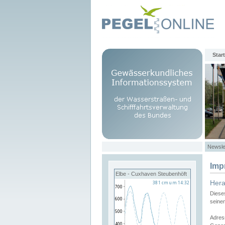
Start
Newsle
Imp
Elbe - Cuxhaven Steubenhöft
Her
Diese
seine
Adres