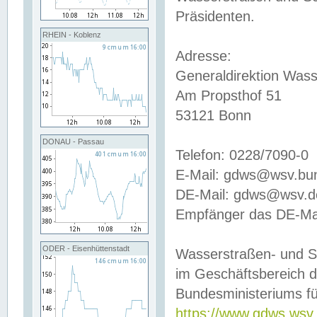
Präsidenten.
RHEIN - Koblenz
Adresse:
Generaldirektion Wass
Am Propsthof 51
53121 Bonn
DONAU - Passau
Telefon: 0228/7090-0
E-Mail: gdws@wsv.bu
DE-Mail: gdws@wsv.de-
Empfänger das DE-Mai
ODER - Eisenhüttenstadt
Wasserstraßen- und S
im Geschäftsbereich 
Bundesministeriums fü
https://www.gdws.wsv