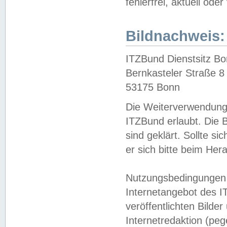
fehlerfrei, aktuell oder
Bildnachweis:
ITZBund Dienstsitz B
Bernkasteler Straße 8
53175 Bonn
Die Weiterverwendung 
ITZBund erlaubt. Die B
sind geklärt. Sollte s
er sich bitte beim He
Nutzungsbedingungen 
Internetangebot des I
veröffentlichten Bilde
Internetredaktion (peg