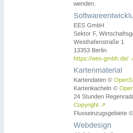
wenden.
Softwareentwickl
EES GmbH
Sektor F, Wirtschafts
Westhafenstraße 1
13353 Berlin
https://ees-gmbh.de/
Kartenmaterial
Kartendaten ©
OpenS
Kartenkacheln ©
Ope
24 Stunden Regenrad
Copyright
↗
Flusseinzugsgebiete 
Webdesign