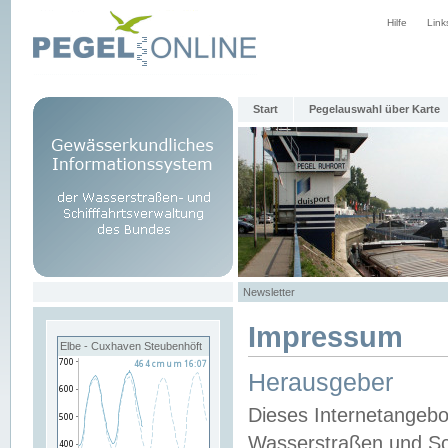
Hilfe
Link
Start
Pegelauswahl über Karte
Newsletter
Impressum
Elbe - Cuxhaven Steubenhöft
Herausgeber
Dieses Internetangebo
Wasserstraßen und Sch