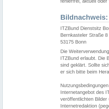
fehlerfrei, aktuell oder
Bildnachweis:
ITZBund Dienstsitz B
Bernkasteler Straße 8
53175 Bonn
Die Weiterverwendung 
ITZBund erlaubt. Die B
sind geklärt. Sollte s
er sich bitte beim He
Nutzungsbedingungen 
Internetangebot des I
veröffentlichten Bilde
Internetredaktion (peg