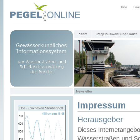
Hilfe
Link
Start
Pegelauswahl über Karte
Newsletter
Impressum
Elbe - Cuxhaven Steubenhöft
Herausgeber
Dieses Internetangebo
Wasserstraßen und Sch