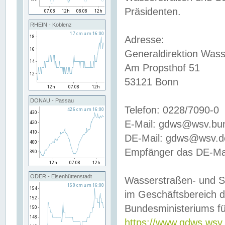
Präsidenten.
RHEIN - Koblenz
Adresse:
Generaldirektion Wass
Am Propsthof 51
53121 Bonn
DONAU - Passau
Telefon: 0228/7090-0
E-Mail: gdws@wsv.bu
DE-Mail: gdws@wsv.de-
Empfänger das DE-Mai
ODER - Eisenhüttenstadt
Wasserstraßen- und S
im Geschäftsbereich 
Bundesministeriums fü
https://www.gdws.wsv