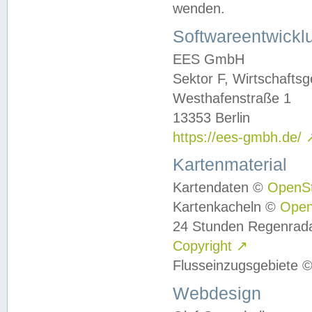
wenden.
Softwareentwickl
EES GmbH
Sektor F, Wirtschafts
Westhafenstraße 1
13353 Berlin
https://ees-gmbh.de/
Kartenmaterial
Kartendaten ©
OpenS
Kartenkacheln ©
Ope
24 Stunden Regenrad
Copyright
↗
Flusseinzugsgebiete 
Webdesign