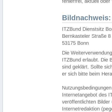
fehlerfrei, aktuell oder
Bildnachweis:
ITZBund Dienstsitz B
Bernkasteler Straße 8
53175 Bonn
Die Weiterverwendung 
ITZBund erlaubt. Die B
sind geklärt. Sollte s
er sich bitte beim He
Nutzungsbedingungen 
Internetangebot des I
veröffentlichten Bilde
Internetredaktion (peg