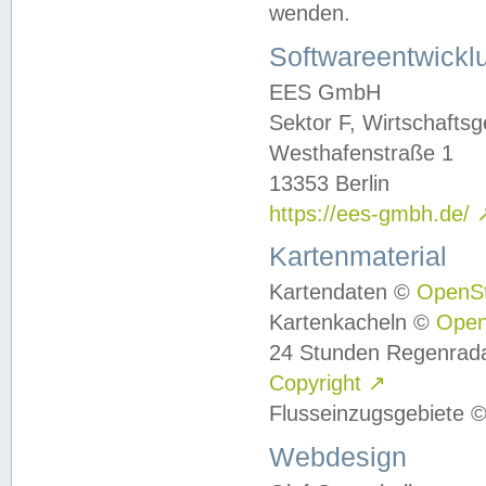
wenden.
Softwareentwickl
EES GmbH
Sektor F, Wirtschafts
Westhafenstraße 1
13353 Berlin
https://ees-gmbh.de/
Kartenmaterial
Kartendaten ©
OpenS
Kartenkacheln ©
Ope
24 Stunden Regenrad
Copyright
↗
Flusseinzugsgebiete 
Webdesign