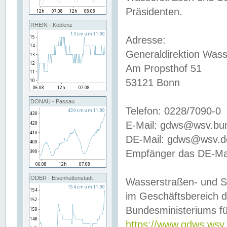
Präsidenten.
RHEIN - Koblenz
Adresse:
Generaldirektion Wass
Am Propsthof 51
53121 Bonn
DONAU - Passau
Telefon: 0228/7090-0
E-Mail: gdws@wsv.bu
DE-Mail: gdws@wsv.de-
Empfänger das DE-Mai
ODER - Eisenhüttenstadt
Wasserstraßen- und S
im Geschäftsbereich 
Bundesministeriums fü
https://www.gdws.wsv