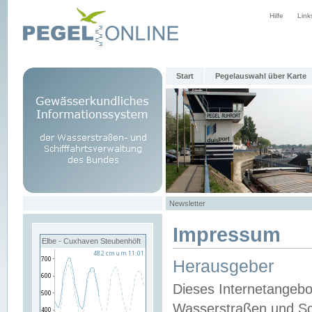
Hilfe
Link
Start
Pegelauswahl über Karte
Newsletter
Impressum
Elbe - Cuxhaven Steubenhöft
Herausgeber
Dieses Internetangebo
Wasserstraßen und Sch