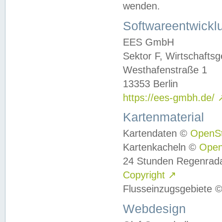
wenden.
Softwareentwickl
EES GmbH
Sektor F, Wirtschafts
Westhafenstraße 1
13353 Berlin
https://ees-gmbh.de/
Kartenmaterial
Kartendaten ©
OpenS
Kartenkacheln ©
Ope
24 Stunden Regenrad
Copyright
↗
Flusseinzugsgebiete 
Webdesign