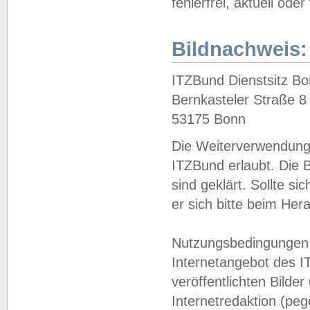
fehlerfrei, aktuell oder
Bildnachweis:
ITZBund Dienstsitz B
Bernkasteler Straße 8
53175 Bonn
Die Weiterverwendung 
ITZBund erlaubt. Die B
sind geklärt. Sollte s
er sich bitte beim He
Nutzungsbedingungen 
Internetangebot des I
veröffentlichten Bilde
Internetredaktion (peg