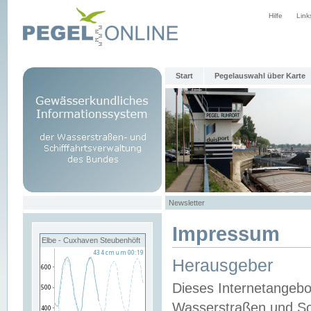
Hilfe
Link
Start
Pegelauswahl über Karte
Newsletter
Impressum
Elbe - Cuxhaven Steubenhöft
Herausgeber
Dieses Internetangebo
Wasserstraßen und Sch