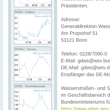
Präsidenten.
RHEIN - Koblenz
Adresse:
Generaldirektion Wass
Am Propsthof 51
53121 Bonn
DONAU - Passau
Telefon: 0228/7090-0
E-Mail: gdws@wsv.bu
DE-Mail: gdws@wsv.de-
Empfänger das DE-Mai
ODER - Eisenhüttenstadt
Wasserstraßen- und S
im Geschäftsbereich 
Bundesministeriums fü
https://www.gdws.wsv