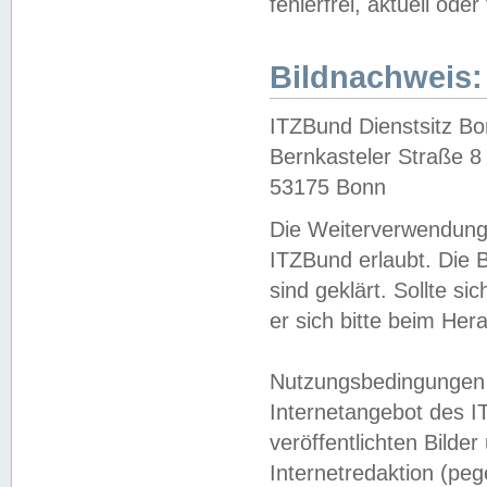
fehlerfrei, aktuell oder
Bildnachweis:
ITZBund Dienstsitz B
Bernkasteler Straße 8
53175 Bonn
Die Weiterverwendung 
ITZBund erlaubt. Die B
sind geklärt. Sollte s
er sich bitte beim He
Nutzungsbedingungen 
Internetangebot des I
veröffentlichten Bilde
Internetredaktion (peg