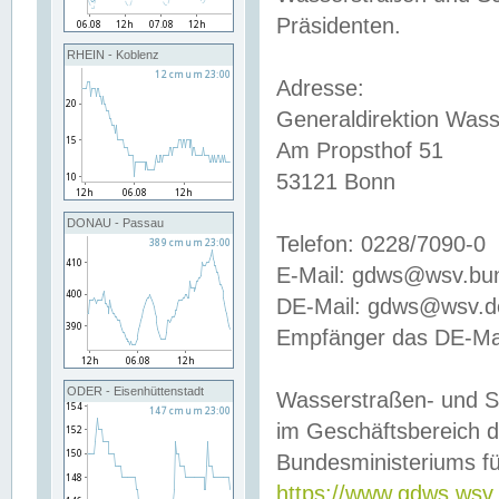
Präsidenten.
RHEIN - Koblenz
Adresse:
Generaldirektion Wass
Am Propsthof 51
53121 Bonn
DONAU - Passau
Telefon: 0228/7090-0
E-Mail: gdws@wsv.bu
DE-Mail: gdws@wsv.de-
Empfänger das DE-Mai
ODER - Eisenhüttenstadt
Wasserstraßen- und S
im Geschäftsbereich 
Bundesministeriums fü
https://www.gdws.wsv