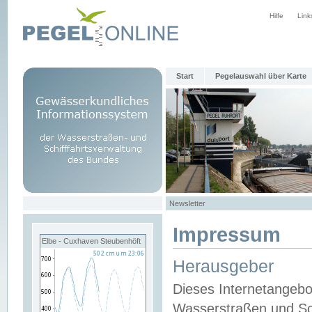
Hilfe
Link
Start
Pegelauswahl über Karte
Newsletter
Impressum
Elbe - Cuxhaven Steubenhöft
Herausgeber
Dieses Internetangebo
Wasserstraßen und Sch