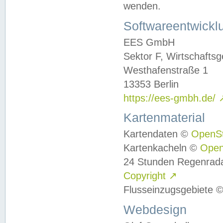
wenden.
Softwareentwickl
EES GmbH
Sektor F, Wirtschafts
Westhafenstraße 1
13353 Berlin
https://ees-gmbh.de/
Kartenmaterial
Kartendaten ©
OpenS
Kartenkacheln ©
Ope
24 Stunden Regenrad
Copyright
↗
Flusseinzugsgebiete 
Webdesign