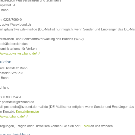
aldirektion Wasserstraßen und Schifffahrt
opsthof 51
 Bonn
on: 0228/7090-0
l: gdws@wsv.bund.de
il: gdws@wsv.de-mail.de (DE-Mail ist nur möglich, wenn Sender und Empfänger das DE-Mail
rstraßen- und Schifffahrtsverwaltung des Bundes (WSV)
schäftsbereich des
sministeriums für Verkehr
://www.gdws.wsv.bund.de/
↗
uktion
nd Dienstsitz Bonn
asteler Straße 8
 Bonn
chland
 0800 800 75451
: poststelle@itzbund.de
il: poststelle@itzbund.de-mail.de (DE-Mail ist nur möglich, wenn Sender und Empfänger das
er Kontakt:
Kontaktformular
//www.itzbund.de/
↗
nregungen, Fragen oder Hinweisen können Sie sich per
E-Mail
an uns wenden.
wareentwicklung