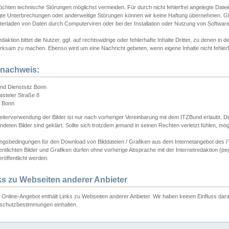
chten technische Störungen möglichst vermeiden. Für durch nicht fehlerfrei angelegte Dateien
gte Unterbrechungen oder anderweitige Störungen können wir keine Haftung übernehmen. Glei
terladen von Daten durch Computerviren oder bei der Installation oder Nutzung von Softwar
daktion bittet die Nutzer, ggf. auf rechtswidrige oder fehlerhafte Inhalte Dritter, zu denen in d
ksam zu machen. Ebenso wird um eine Nachricht gebeten, wenn eigene Inhalte nicht fehlerfrei
dnachweis:
nd Dienstsitz Bonn
asteler Straße 8
 Bonn
iterverwendung der Bilder ist nur nach vorheriger Vereinbarung mit dem ITZBund erlaubt. Die
deten Bilder sind geklärt. Sollte sich trotzdem jemand in seinen Rechten verletzt fühlen, m
ngsbedingungen für den Download von Bilddateien / Grafiken aus dem Internetangebot des I
entlichten Bilder und Grafiken dürfen ohne vorherige Absprache mit der Internetredaktion (pe
röffentlicht werden.
ks zu Webseiten anderer Anbieter
Online-Angebot enthält Links zu Webseiten anderer Anbieter. Wir haben keinen Einfluss darau
schutzbestimmungen einhalten.