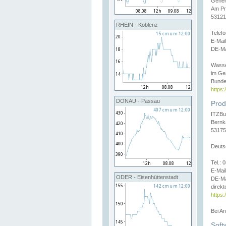
Gener
Am Pr
53121
RHEIN - Koblenz
Telef
E-Mai
DE-Ma
Wasse
im Ge
Bunde
https
DONAU - Passau
Prod
ITZBu
Bernk
53175
Deuts
Tel.:
E-Mail
ODER - Eisenhüttenstadt
DE-Ma
direkt
https:
Bei A
Soft