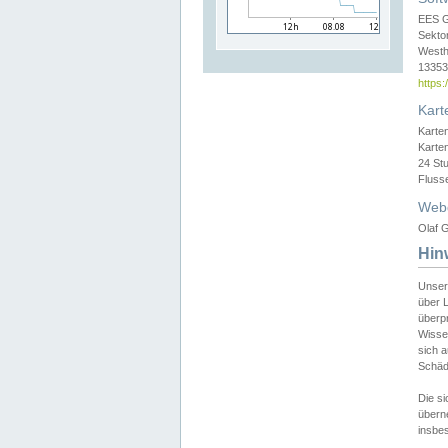
EES 
Sekto
Westh
13353 
https
Kart
Karte
Karte
24 St
Fluss
Web
Olaf G
Hin
Unser
über L
überpr
Wissen
sich a
Schäde
Die si
überne
insbes