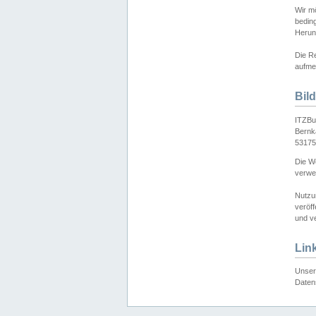
Wir mö
bedin
Herun
Die Re
aufmer
Bil
ITZBu
Bernk
53175
Die We
verwen
Nutzu
veröff
und ve
Lin
Unser 
Daten