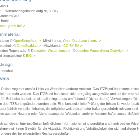
GmbH
r F, Wirtschaftsgebäude Aufg.re, 3. OG
afenstraße 1
Berlin
://ees-gmbh.de/
↗
enmaterial
ndaten ©
OpenStreetMap
↗
-Mitwirkende,
Open Database Lizenz
↗
nkacheln ©
OpenSeaMap
↗
-Mitwirkende,
CC-BY-SA
↗
unden Regenradar ©
Deutscher Wetterdienst
↗
,
Deutscher Wetterdienst Copyright
↗
einzugsgebiete ©
BfG
↗
design
ottschall
weis
 Online-Angebot enthält Links zu Webseiten anderer Anbieter. Das ITZBund übernimmt keine V
inks erreicht werden. Das ITZBund hat diese Links sorgfältig ausgewählt und bei der erstmal
üft. Bei Links handelt es sich allerdings stets um "lebende" (dynamische) Verweisungen. Die
 des ITZBund geändert worden sein. Eine kontinuierliche Prüfung der Inhalte ist weder beab
usdrücklich von allen Inhalten, die möglicherweise straf- oder haftungsrechtlich relevant sin
n aus der Nutzung oder Nichtnutzung der Webseiten anderer Anbieter haftet ausschließlich d
ch auf diesen Internet-Seiten befindlichen Informationen sind sorgfältig und nach besten 
hmen wir keine Gewähr für die Aktualität, Richtigkeit und Vollständigkeit der sich auf diese
ondere der bereitgestellten Rechtsvorschriften.