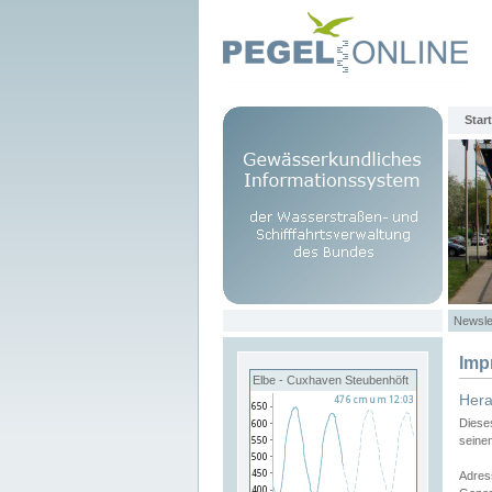
Start
Newsle
Imp
Elbe - Cuxhaven Steubenhöft
Her
Diese
seine
Adres