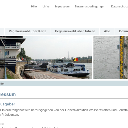
Hilfe
Links
Impressum
Nutzungsbedingungen
Datenschutz
Pegelauswahl über Karte
Pegelauswahl über Tabelle
Abo
Down
tter
ressum
ausgeber
s Internetangebot wird herausgegeben von der Generaldirektion Wasserstraßen und Schifffa
n Präsidenten.
se: