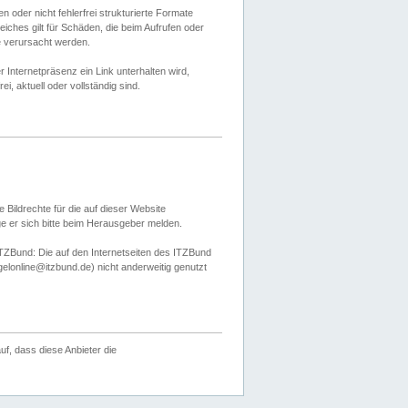
 oder nicht fehlerfrei strukturierte Formate
ches gilt für Schäden, die beim Aufrufen oder
e verursacht werden.
er Internetpräsenz ein Link unterhalten wird,
, aktuell oder vollständig sind.
 Bildrechte für die auf dieser Website
öge er sich bitte beim Herausgeber melden.
TZBund: Die auf den Internetseiten des ITZBund
gelonline@itzbund.de) nicht anderweitig genutzt
f, dass diese Anbieter die