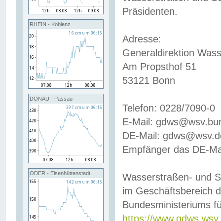
Präsidenten.
RHEIN - Koblenz
Adresse:
Generaldirektion Wass
Am Propsthof 51
53121 Bonn
DONAU - Passau
Telefon: 0228/7090-0
E-Mail: gdws@wsv.bu
DE-Mail: gdws@wsv.de-
Empfänger das DE-Mai
ODER - Eisenhüttenstadt
Wasserstraßen- und S
im Geschäftsbereich 
Bundesministeriums fü
https://www.gdws.wsv