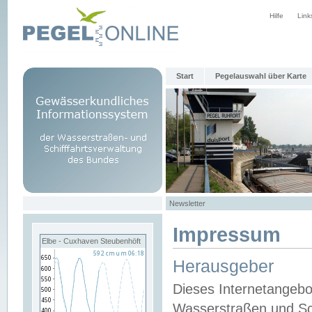
Hilfe
Link
Start
Pegelauswahl über Karte
Newsletter
Impressum
Elbe - Cuxhaven Steubenhöft
Herausgeber
Dieses Internetangebo
Wasserstraßen und Sch