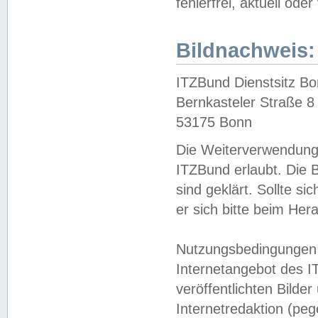
fehlerfrei, aktuell oder
Bildnachweis:
ITZBund Dienstsitz B
Bernkasteler Straße 8
53175 Bonn
Die Weiterverwendung 
ITZBund erlaubt. Die B
sind geklärt. Sollte s
er sich bitte beim He
Nutzungsbedingungen 
Internetangebot des I
veröffentlichten Bilde
Internetredaktion (peg