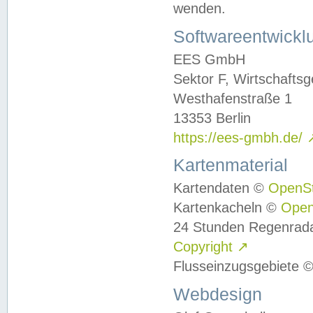
wenden.
Softwareentwickl
EES GmbH
Sektor F, Wirtschafts
Westhafenstraße 1
13353 Berlin
https://ees-gmbh.de/
Kartenmaterial
Kartendaten ©
OpenS
Kartenkacheln ©
Ope
24 Stunden Regenrad
Copyright
↗
Flusseinzugsgebiete 
Webdesign