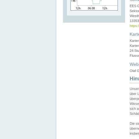
EES 
Sekto
Westh
13353 
https
Kart
Karte
Karte
24 St
Fluss
Web
Olaf G
Hin
Unser
über L
überpr
Wissen
sich a
Schäde
Die si
überne
insbes