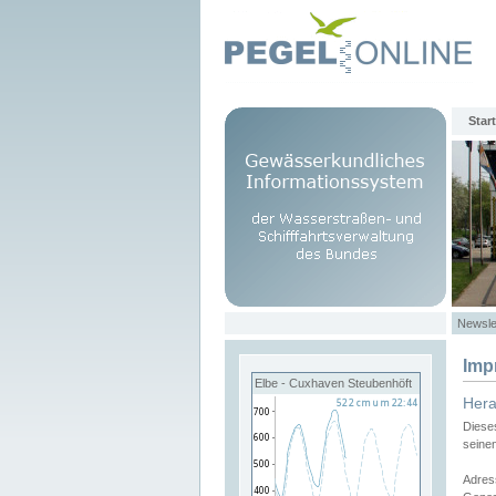
Start
Newsle
Imp
Elbe - Cuxhaven Steubenhöft
Her
Diese
seine
Adres