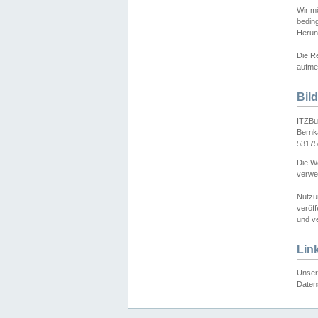
Wir mö
bedin
Herun
Die Re
aufmer
Bil
ITZBu
Bernk
53175
Die We
verwen
Nutzu
veröff
und ve
Lin
Unser 
Daten