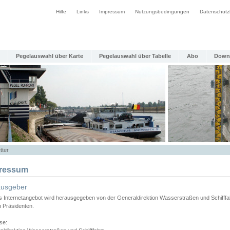
Hilfe
Links
Impressum
Nutzungsbedingungen
Datenschutz
Pegelauswahl über Karte
Pegelauswahl über Tabelle
Abo
Down
tter
ressum
ausgeber
s Internetangebot wird herausgegeben von der Generaldirektion Wasserstraßen und Schifffa
n Präsidenten.
se: