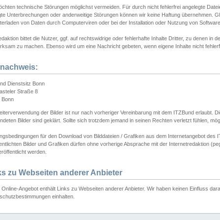
chten technische Störungen möglichst vermeiden. Für durch nicht fehlerfrei angelegte Dateien
gte Unterbrechungen oder anderweitige Störungen können wir keine Haftung übernehmen. Glei
terladen von Daten durch Computerviren oder bei der Installation oder Nutzung von Softwar
daktion bittet die Nutzer, ggf. auf rechtswidrige oder fehlerhafte Inhalte Dritter, zu denen in d
ksam zu machen. Ebenso wird um eine Nachricht gebeten, wenn eigene Inhalte nicht fehlerfrei
dnachweis:
nd Dienstsitz Bonn
asteler Straße 8
 Bonn
iterverwendung der Bilder ist nur nach vorheriger Vereinbarung mit dem ITZBund erlaubt. Die
deten Bilder sind geklärt. Sollte sich trotzdem jemand in seinen Rechten verletzt fühlen, m
ngsbedingungen für den Download von Bilddateien / Grafiken aus dem Internetangebot des I
entlichten Bilder und Grafiken dürfen ohne vorherige Absprache mit der Internetredaktion (pe
röffentlicht werden.
ks zu Webseiten anderer Anbieter
Online-Angebot enthält Links zu Webseiten anderer Anbieter. Wir haben keinen Einfluss darau
schutzbestimmungen einhalten.