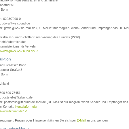
aldirektion Wasserstraßen und Schifffahrt
opsthof 51
 Bonn
on: 0228/7090-0
l: gdws@wsv.bund.de
il: gdws@wsv.de-mail.de (DE-Mail ist nur möglich, wenn Sender und Empfänger das DE-Mail
rstraßen- und Schifffahrtsverwaltung des Bundes (WSV)
schäftsbereich des
sministeriums für Verkehr
://www.gdws.wsv.bund.de/
↗
uktion
nd Dienstsitz Bonn
asteler Straße 8
 Bonn
chland
 0800 800 75451
: poststelle@itzbund.de
il: poststelle@itzbund.de-mail.de (DE-Mail ist nur möglich, wenn Sender und Empfänger das
er Kontakt:
Kontaktformular
//www.itzbund.de/
↗
nregungen, Fragen oder Hinweisen können Sie sich per
E-Mail
an uns wenden.
wareentwicklung