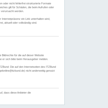
 oder nicht fehlerfrei strukturierte Formate
ches gilt für Schäden, die beim Aufrufen oder
e verursacht werden.
er Internetpräsenz ein Link unterhalten wird,
, aktuell oder vollständig sind.
 Bildrechte für die auf dieser Website
öge er sich bitte beim Herausgeber melden.
TZBund: Die auf den Internetseiten des ITZBund
gelonline@itzbund.de) nicht anderweitig genutzt
f, dass diese Anbieter die