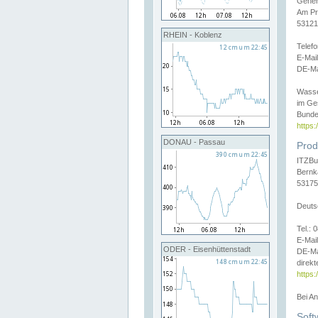
Gener
Am Pr
53121
RHEIN - Koblenz
Telef
E-Mai
DE-Ma
Wasse
im Ge
Bunde
https
DONAU - Passau
Prod
ITZBu
Bernk
53175
Deuts
Tel.:
E-Mail
ODER - Eisenhüttenstadt
DE-Ma
direkt
https:
Bei A
Soft