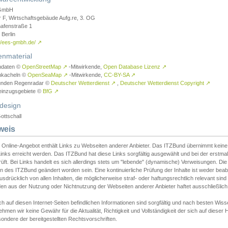
GmbH
r F, Wirtschaftsgebäude Aufg.re, 3. OG
afenstraße 1
Berlin
://ees-gmbh.de/
↗
enmaterial
ndaten ©
OpenStreetMap
↗
-Mitwirkende,
Open Database Lizenz
↗
nkacheln ©
OpenSeaMap
↗
-Mitwirkende,
CC-BY-SA
↗
unden Regenradar ©
Deutscher Wetterdienst
↗
,
Deutscher Wetterdienst Copyright
↗
einzugsgebiete ©
BfG
↗
design
ottschall
weis
 Online-Angebot enthält Links zu Webseiten anderer Anbieter. Das ITZBund übernimmt keine V
inks erreicht werden. Das ITZBund hat diese Links sorgfältig ausgewählt und bei der erstmal
üft. Bei Links handelt es sich allerdings stets um "lebende" (dynamische) Verweisungen. Die
 des ITZBund geändert worden sein. Eine kontinuierliche Prüfung der Inhalte ist weder beab
usdrücklich von allen Inhalten, die möglicherweise straf- oder haftungsrechtlich relevant sin
n aus der Nutzung oder Nichtnutzung der Webseiten anderer Anbieter haftet ausschließlich d
ch auf diesen Internet-Seiten befindlichen Informationen sind sorgfältig und nach besten 
hmen wir keine Gewähr für die Aktualität, Richtigkeit und Vollständigkeit der sich auf diese
ondere der bereitgestellten Rechtsvorschriften.