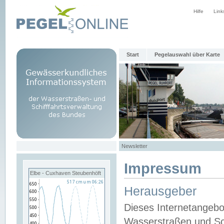
Hilfe
Link
Start
Pegelauswahl über Karte
Newsletter
Impressum
Elbe - Cuxhaven Steubenhöft
Herausgeber
Dieses Internetangebo
Wasserstraßen und Sch