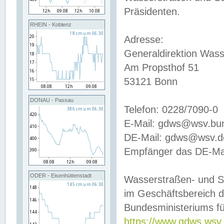
Präsidenten.
RHEIN - Koblenz
Adresse:
Generaldirektion Wass
Am Propsthof 51
53121 Bonn
DONAU - Passau
Telefon: 0228/7090-0
E-Mail: gdws@wsv.bu
DE-Mail: gdws@wsv.de-
Empfänger das DE-Mai
ODER - Eisenhüttenstadt
Wasserstraßen- und S
im Geschäftsbereich 
Bundesministeriums fü
https://www.gdws.wsv