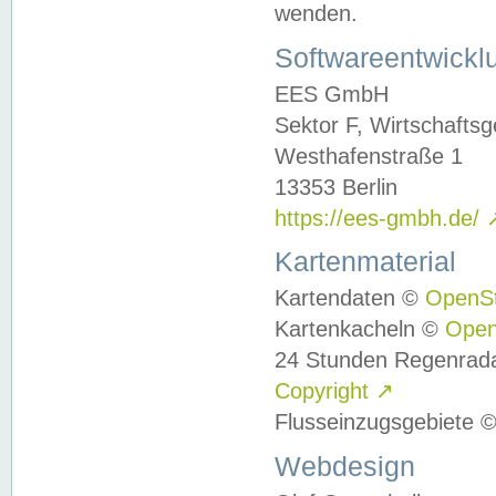
wenden.
Softwareentwickl
EES GmbH
Sektor F, Wirtschafts
Westhafenstraße 1
13353 Berlin
https://ees-gmbh.de/
Kartenmaterial
Kartendaten ©
OpenS
Kartenkacheln ©
Ope
24 Stunden Regenrad
Copyright
↗
Flusseinzugsgebiete 
Webdesign