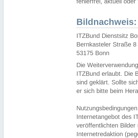
fehlerfrei, aktuell oder
Bildnachweis:
ITZBund Dienstsitz B
Bernkasteler Straße 8
53175 Bonn
Die Weiterverwendung 
ITZBund erlaubt. Die B
sind geklärt. Sollte s
er sich bitte beim He
Nutzungsbedingungen 
Internetangebot des I
veröffentlichten Bilde
Internetredaktion (peg