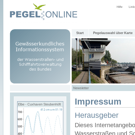
Hilfe
Link
Start
Pegelauswahl über Karte
Newsletter
Impressum
Elbe - Cuxhaven Steubenhöft
Herausgeber
Dieses Internetangebo
Wasserstraßen und Sch