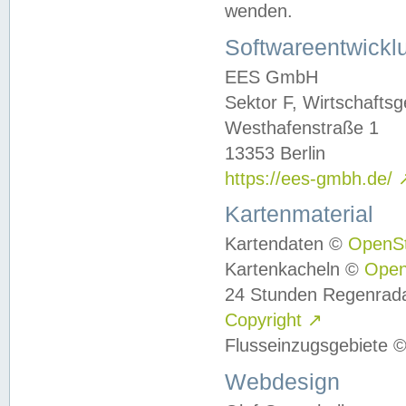
wenden.
Softwareentwickl
EES GmbH
Sektor F, Wirtschafts
Westhafenstraße 1
13353 Berlin
https://ees-gmbh.de/
Kartenmaterial
Kartendaten ©
OpenS
Kartenkacheln ©
Ope
24 Stunden Regenrad
Copyright
↗
Flusseinzugsgebiete 
Webdesign