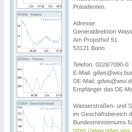
Präsidenten.
RHEIN - Koblenz
Adresse:
Generaldirektion Wass
Am Propsthof 51
53121 Bonn
DONAU - Passau
Telefon: 0228/7090-0
E-Mail: gdws@wsv.bu
DE-Mail: gdws@wsv.de-
Empfänger das DE-Mai
ODER - Eisenhüttenstadt
Wasserstraßen- und S
im Geschäftsbereich 
Bundesministeriums fü
https://www.gdws.wsv