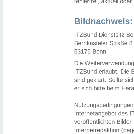
fehlerfrei, aktuell oder
Bildnachweis:
ITZBund Dienstsitz B
Bernkasteler Straße 8
53175 Bonn
Die Weiterverwendung 
ITZBund erlaubt. Die B
sind geklärt. Sollte s
er sich bitte beim He
Nutzungsbedingungen 
Internetangebot des I
veröffentlichten Bilde
Internetredaktion (peg