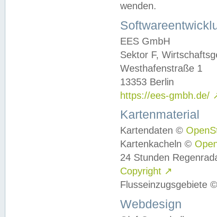
wenden.
Softwareentwickl
EES GmbH
Sektor F, Wirtschafts
Westhafenstraße 1
13353 Berlin
https://ees-gmbh.de/
Kartenmaterial
Kartendaten ©
OpenS
Kartenkacheln ©
Ope
24 Stunden Regenrad
Copyright
↗
Flusseinzugsgebiete 
Webdesign