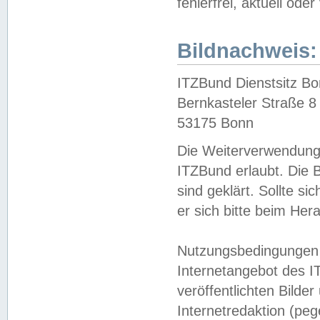
fehlerfrei, aktuell oder
Bildnachweis:
ITZBund Dienstsitz B
Bernkasteler Straße 8
53175 Bonn
Die Weiterverwendung 
ITZBund erlaubt. Die B
sind geklärt. Sollte s
er sich bitte beim He
Nutzungsbedingungen 
Internetangebot des I
veröffentlichten Bilde
Internetredaktion (peg