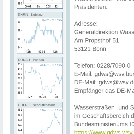
Präsidenten.
RHEIN - Koblenz
Adresse:
Generaldirektion Wass
Am Propsthof 51
53121 Bonn
DONAU - Passau
Telefon: 0228/7090-0
E-Mail: gdws@wsv.bu
DE-Mail: gdws@wsv.de-
Empfänger das DE-Mai
ODER - Eisenhüttenstadt
Wasserstraßen- und S
im Geschäftsbereich 
Bundesministeriums fü
https://www.gdws.wsv