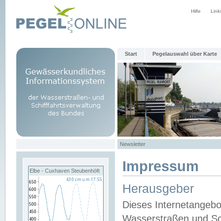
Hilfe
Link
Start
Pegelauswahl über Karte
Newsletter
Impressum
Elbe - Cuxhaven Steubenhöft
Herausgeber
Dieses Internetangebo
Wasserstraßen und Sch