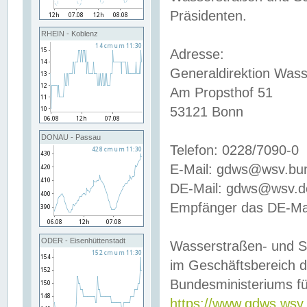
Präsidenten.
RHEIN - Koblenz
Adresse:
Generaldirektion Wass
Am Propsthof 51
53121 Bonn
DONAU - Passau
Telefon: 0228/7090-0
E-Mail: gdws@wsv.bu
DE-Mail: gdws@wsv.de-
Empfänger das DE-Mai
ODER - Eisenhüttenstadt
Wasserstraßen- und S
im Geschäftsbereich 
Bundesministeriums fü
https://www.gdws.wsv