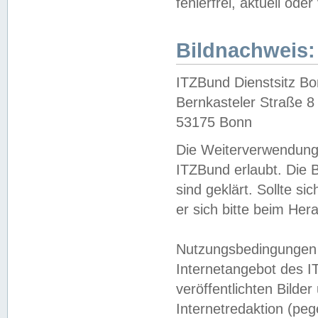
fehlerfrei, aktuell oder
Bildnachweis:
ITZBund Dienstsitz B
Bernkasteler Straße 8
53175 Bonn
Die Weiterverwendung 
ITZBund erlaubt. Die B
sind geklärt. Sollte s
er sich bitte beim He
Nutzungsbedingungen 
Internetangebot des I
veröffentlichten Bilde
Internetredaktion (peg