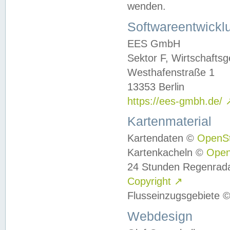
wenden.
Softwareentwickl
EES GmbH
Sektor F, Wirtschafts
Westhafenstraße 1
13353 Berlin
https://ees-gmbh.de/
Kartenmaterial
Kartendaten ©
OpenS
Kartenkacheln ©
Ope
24 Stunden Regenrad
Copyright
↗
Flusseinzugsgebiete 
Webdesign