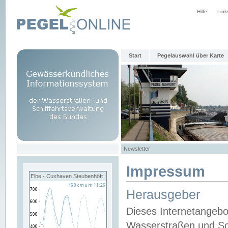
Hilfe
Link
Start
Pegelauswahl über Karte
Newsletter
Impressum
Elbe - Cuxhaven Steubenhöft
Herausgeber
Dieses Internetangebo
Wasserstraßen und Sch