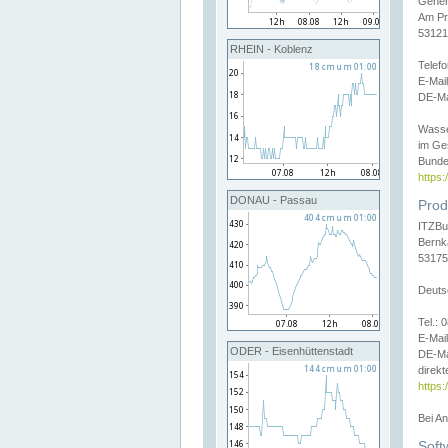
Gener
Am Pr
53121
RHEIN - Koblenz
Telef
E-Mai
DE-Ma
Wasse
im Ge
Bunde
https
DONAU - Passau
Prod
ITZBu
Bernk
53175
Deuts
Tel.:
E-Mail
ODER - Eisenhüttenstadt
DE-Ma
direkt
https:
Bei A
Soft