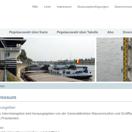
Hilfe
Links
Impressum
Nutzungsbedingungen
Datenschutz
Pegelauswahl über Karte
Pegelauswahl über Tabelle
Abo
Down
tter
ressum
ausgeber
s Internetangebot wird herausgegeben von der Generaldirektion Wasserstraßen und Schifffa
n Präsidenten.
se: