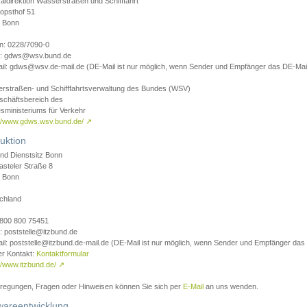
aldirektion Wasserstraßen und Schifffahrt
opsthof 51
 Bonn
on: 0228/7090-0
l: gdws@wsv.bund.de
il: gdws@wsv.de-mail.de (DE-Mail ist nur möglich, wenn Sender und Empfänger das DE-Mail
rstraßen- und Schifffahrtsverwaltung des Bundes (WSV)
schäftsbereich des
sministeriums für Verkehr
://www.gdws.wsv.bund.de/
↗
uktion
nd Dienstsitz Bonn
asteler Straße 8
 Bonn
chland
 0800 800 75451
: poststelle@itzbund.de
il: poststelle@itzbund.de-mail.de (DE-Mail ist nur möglich, wenn Sender und Empfänger das
er Kontakt:
Kontaktformular
//www.itzbund.de/
↗
nregungen, Fragen oder Hinweisen können Sie sich per
E-Mail
an uns wenden.
wareentwicklung