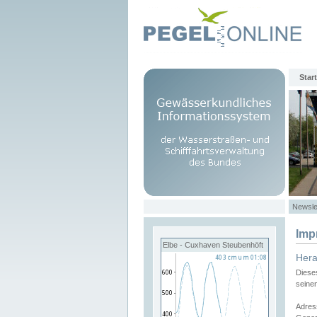
Start
Newsle
Imp
Elbe - Cuxhaven Steubenhöft
Her
Diese
seine
Adres