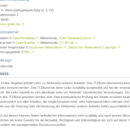
GmbH
r F, Wirtschaftsgebäude Aufg.re, 3. OG
afenstraße 1
Berlin
://ees-gmbh.de/
↗
enmaterial
ndaten ©
OpenStreetMap
↗
-Mitwirkende,
Open Database Lizenz
↗
nkacheln ©
OpenSeaMap
↗
-Mitwirkende,
CC-BY-SA
↗
unden Regenradar ©
Deutscher Wetterdienst
↗
,
Deutscher Wetterdienst Copyright
↗
einzugsgebiete ©
BfG
↗
design
ottschall
weis
 Online-Angebot enthält Links zu Webseiten anderer Anbieter. Das ITZBund übernimmt keine V
inks erreicht werden. Das ITZBund hat diese Links sorgfältig ausgewählt und bei der erstmal
üft. Bei Links handelt es sich allerdings stets um "lebende" (dynamische) Verweisungen. Die
 des ITZBund geändert worden sein. Eine kontinuierliche Prüfung der Inhalte ist weder beab
usdrücklich von allen Inhalten, die möglicherweise straf- oder haftungsrechtlich relevant sin
n aus der Nutzung oder Nichtnutzung der Webseiten anderer Anbieter haftet ausschließlich d
ch auf diesen Internet-Seiten befindlichen Informationen sind sorgfältig und nach besten 
hmen wir keine Gewähr für die Aktualität, Richtigkeit und Vollständigkeit der sich auf diese
ondere der bereitgestellten Rechtsvorschriften.