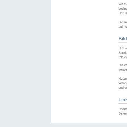
Wir mö
bedin
Herun
Die Re
aufmer
Bil
ITZBu
Bernk
53175
Die We
verwen
Nutzu
veröff
und ve
Lin
Unser 
Daten