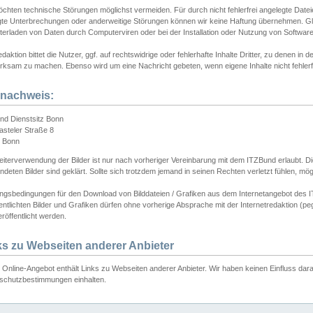
chten technische Störungen möglichst vermeiden. Für durch nicht fehlerfrei angelegte Dateien
gte Unterbrechungen oder anderweitige Störungen können wir keine Haftung übernehmen. Glei
terladen von Daten durch Computerviren oder bei der Installation oder Nutzung von Softwar
daktion bittet die Nutzer, ggf. auf rechtswidrige oder fehlerhafte Inhalte Dritter, zu denen in d
ksam zu machen. Ebenso wird um eine Nachricht gebeten, wenn eigene Inhalte nicht fehlerfrei
dnachweis:
nd Dienstsitz Bonn
asteler Straße 8
 Bonn
iterverwendung der Bilder ist nur nach vorheriger Vereinbarung mit dem ITZBund erlaubt. Die
deten Bilder sind geklärt. Sollte sich trotzdem jemand in seinen Rechten verletzt fühlen, m
ngsbedingungen für den Download von Bilddateien / Grafiken aus dem Internetangebot des I
entlichten Bilder und Grafiken dürfen ohne vorherige Absprache mit der Internetredaktion (pe
röffentlicht werden.
ks zu Webseiten anderer Anbieter
Online-Angebot enthält Links zu Webseiten anderer Anbieter. Wir haben keinen Einfluss darau
schutzbestimmungen einhalten.