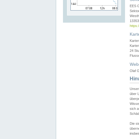
EES 
Sekto
Westh
13353 
https
Kart
Karte
Karte
24 St
Fluss
Web
Olaf G
Hin
Unser
über L
überpr
Wissen
sich a
Schäde
Die si
überne
insbes