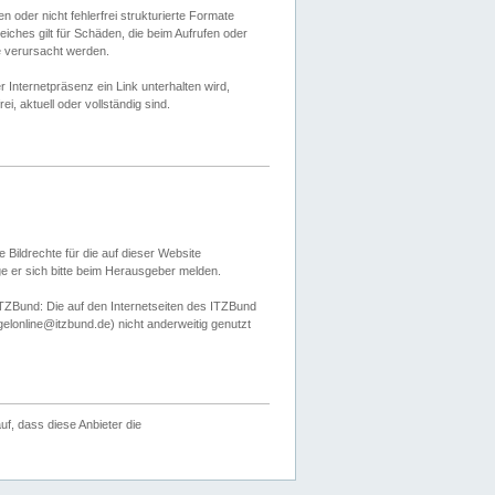
 oder nicht fehlerfrei strukturierte Formate
ches gilt für Schäden, die beim Aufrufen oder
e verursacht werden.
er Internetpräsenz ein Link unterhalten wird,
, aktuell oder vollständig sind.
 Bildrechte für die auf dieser Website
öge er sich bitte beim Herausgeber melden.
TZBund: Die auf den Internetseiten des ITZBund
gelonline@itzbund.de) nicht anderweitig genutzt
f, dass diese Anbieter die