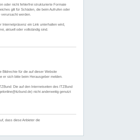
 oder nicht fehlerfrei strukturierte Formate
ches gilt für Schäden, die beim Aufrufen oder
e verursacht werden.
er Internetpräsenz ein Link unterhalten wird,
, aktuell oder vollständig sind.
 Bildrechte für die auf dieser Website
öge er sich bitte beim Herausgeber melden.
TZBund: Die auf den Internetseiten des ITZBund
gelonline@itzbund.de) nicht anderweitig genutzt
f, dass diese Anbieter die