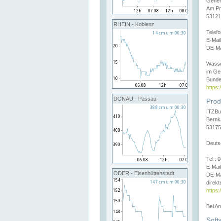
Gener
Am Pr
53121
RHEIN - Koblenz
Telef
E-Mai
DE-Ma
Wasse
im Ge
Bunde
https
DONAU - Passau
Prod
ITZBu
Bernk
53175
Deuts
Tel.:
E-Mail
ODER - Eisenhüttenstadt
DE-Ma
direkt
https:
Bei A
Soft