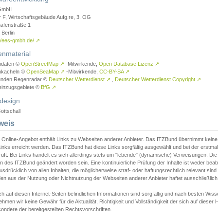
GmbH
r F, Wirtschaftsgebäude Aufg.re, 3. OG
afenstraße 1
Berlin
://ees-gmbh.de/
↗
enmaterial
ndaten ©
OpenStreetMap
↗
-Mitwirkende,
Open Database Lizenz
↗
nkacheln ©
OpenSeaMap
↗
-Mitwirkende,
CC-BY-SA
↗
unden Regenradar ©
Deutscher Wetterdienst
↗
,
Deutscher Wetterdienst Copyright
↗
einzugsgebiete ©
BfG
↗
design
ottschall
weis
 Online-Angebot enthält Links zu Webseiten anderer Anbieter. Das ITZBund übernimmt keine V
inks erreicht werden. Das ITZBund hat diese Links sorgfältig ausgewählt und bei der erstmal
üft. Bei Links handelt es sich allerdings stets um "lebende" (dynamische) Verweisungen. Die
 des ITZBund geändert worden sein. Eine kontinuierliche Prüfung der Inhalte ist weder beab
usdrücklich von allen Inhalten, die möglicherweise straf- oder haftungsrechtlich relevant sin
n aus der Nutzung oder Nichtnutzung der Webseiten anderer Anbieter haftet ausschließlich d
ch auf diesen Internet-Seiten befindlichen Informationen sind sorgfältig und nach besten 
hmen wir keine Gewähr für die Aktualität, Richtigkeit und Vollständigkeit der sich auf diese
ondere der bereitgestellten Rechtsvorschriften.