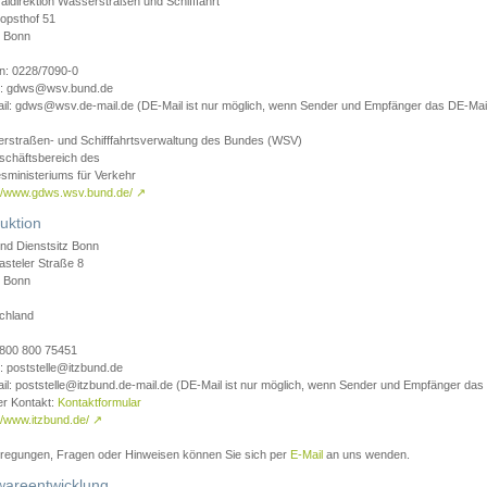
aldirektion Wasserstraßen und Schifffahrt
opsthof 51
 Bonn
on: 0228/7090-0
l: gdws@wsv.bund.de
il: gdws@wsv.de-mail.de (DE-Mail ist nur möglich, wenn Sender und Empfänger das DE-Mail
rstraßen- und Schifffahrtsverwaltung des Bundes (WSV)
schäftsbereich des
sministeriums für Verkehr
://www.gdws.wsv.bund.de/
↗
uktion
nd Dienstsitz Bonn
asteler Straße 8
 Bonn
chland
 0800 800 75451
: poststelle@itzbund.de
il: poststelle@itzbund.de-mail.de (DE-Mail ist nur möglich, wenn Sender und Empfänger das
er Kontakt:
Kontaktformular
//www.itzbund.de/
↗
nregungen, Fragen oder Hinweisen können Sie sich per
E-Mail
an uns wenden.
wareentwicklung