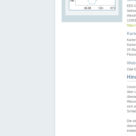
EES 
Sekto
Westh
13353 
https
Kart
Karte
Karte
24 St
Fluss
Web
Olaf G
Hin
Unser
über L
überpr
Wissen
sich a
Schäde
Die si
überne
insbes