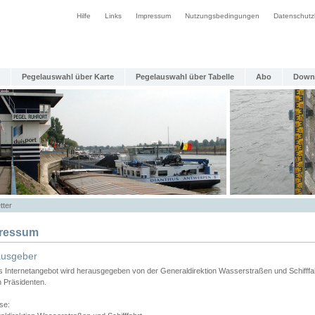
Hilfe
Links
Impressum
Nutzungsbedingungen
Datenschutz
Pegelauswahl über Karte
Pegelauswahl über Tabelle
Abo
Down
tter
ressum
ausgeber
s Internetangebot wird herausgegeben von der Generaldirektion Wasserstraßen und Schifffa
n Präsidenten.
se: