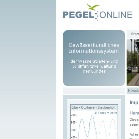
Start
Newsle
Imp
Elbe - Cuxhaven Steubenhöft
Her
Diese
seine
Adres