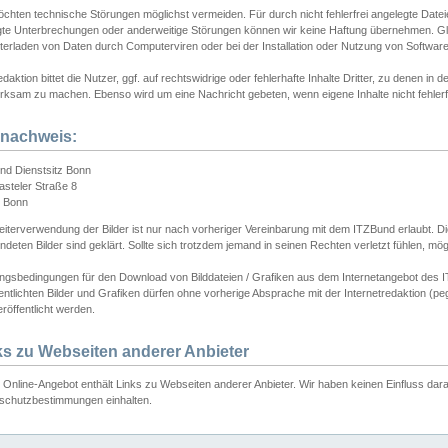
chten technische Störungen möglichst vermeiden. Für durch nicht fehlerfrei angelegte Dateien
gte Unterbrechungen oder anderweitige Störungen können wir keine Haftung übernehmen. Glei
terladen von Daten durch Computerviren oder bei der Installation oder Nutzung von Softwar
daktion bittet die Nutzer, ggf. auf rechtswidrige oder fehlerhafte Inhalte Dritter, zu denen in d
ksam zu machen. Ebenso wird um eine Nachricht gebeten, wenn eigene Inhalte nicht fehlerfrei
dnachweis:
nd Dienstsitz Bonn
asteler Straße 8
 Bonn
iterverwendung der Bilder ist nur nach vorheriger Vereinbarung mit dem ITZBund erlaubt. Die
deten Bilder sind geklärt. Sollte sich trotzdem jemand in seinen Rechten verletzt fühlen, m
ngsbedingungen für den Download von Bilddateien / Grafiken aus dem Internetangebot des I
entlichten Bilder und Grafiken dürfen ohne vorherige Absprache mit der Internetredaktion (pe
röffentlicht werden.
ks zu Webseiten anderer Anbieter
Online-Angebot enthält Links zu Webseiten anderer Anbieter. Wir haben keinen Einfluss darau
schutzbestimmungen einhalten.