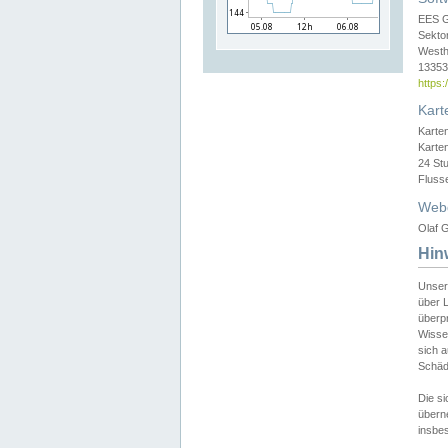
EES 
Sekto
Westh
13353 
https
Kart
Karte
Karte
24 St
Fluss
Web
Olaf G
Hin
Unser
über L
überpr
Wissen
sich a
Schäde
Die si
überne
insbes