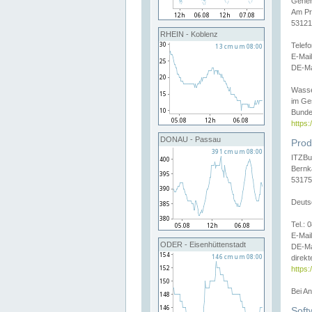
Gener
Am Pr
53121
RHEIN - Koblenz
Telef
E-Mai
DE-Ma
Wasse
im Ge
Bunde
https
DONAU - Passau
Prod
ITZBu
Bernk
53175
Deuts
Tel.:
E-Mail
ODER - Eisenhüttenstadt
DE-Ma
direkt
https:
Bei A
Soft