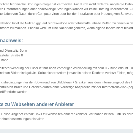
chten technische Störungen möglichst vermeiden. Für durch nicht fehlerfrei angelegte Dateien
gte Unterbrechungen oder anderweitige Störungen können wir keine Haftung übernehmen. Glei
terladen von Daten durch Computerviren oder bei der Installation oder Nutzung von Softwar
daktion bittet die Nutzer, ggf. auf rechtswidrige oder fehlerhafte Inhalte Dritter, zu denen in d
ksam zu machen. Ebenso wird um eine Nachricht gebeten, wenn eigene Inhalte nicht fehlerfrei
dnachweis:
nd Dienstsitz Bonn
asteler Straße 8
 Bonn
iterverwendung der Bilder ist nur nach vorheriger Vereinbarung mit dem ITZBund erlaubt. Die
deten Bilder sind geklärt. Sollte sich trotzdem jemand in seinen Rechten verletzt fühlen, m
ngsbedingungen für den Download von Bilddateien / Grafiken aus dem Internetangebot des I
entlichten Bilder und Grafiken dürfen ohne vorherige Absprache mit der Internetredaktion (pe
röffentlicht werden.
ks zu Webseiten anderer Anbieter
Online-Angebot enthält Links zu Webseiten anderer Anbieter. Wir haben keinen Einfluss darau
schutzbestimmungen einhalten.