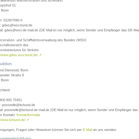
aldirektion Wasserstraßen und Schifffahrt
opsthof 51
 Bonn
on: 0228/7090-0
l: gdws@wsv.bund.de
il: gdws@wsv.de-mail.de (DE-Mail ist nur möglich, wenn Sender und Empfänger das DE-Mail
rstraßen- und Schifffahrtsverwaltung des Bundes (WSV)
schäftsbereich des
sministeriums für Verkehr
://www.gdws.wsv.bund.de/
↗
uktion
nd Dienstsitz Bonn
asteler Straße 8
 Bonn
chland
 0800 800 75451
: poststelle@itzbund.de
il: poststelle@itzbund.de-mail.de (DE-Mail ist nur möglich, wenn Sender und Empfänger das
er Kontakt:
Kontaktformular
//www.itzbund.de/
↗
nregungen, Fragen oder Hinweisen können Sie sich per
E-Mail
an uns wenden.
wareentwicklung