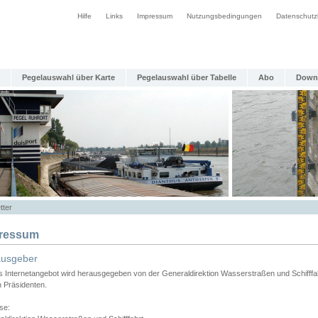
Hilfe
Links
Impressum
Nutzungsbedingungen
Datenschutz
Pegelauswahl über Karte
Pegelauswahl über Tabelle
Abo
Down
tter
ressum
ausgeber
s Internetangebot wird herausgegeben von der Generaldirektion Wasserstraßen und Schifffa
n Präsidenten.
se: