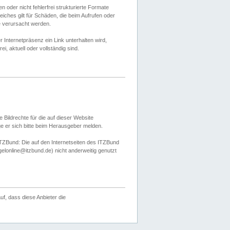
 oder nicht fehlerfrei strukturierte Formate
ches gilt für Schäden, die beim Aufrufen oder
e verursacht werden.
er Internetpräsenz ein Link unterhalten wird,
, aktuell oder vollständig sind.
 Bildrechte für die auf dieser Website
öge er sich bitte beim Herausgeber melden.
TZBund: Die auf den Internetseiten des ITZBund
gelonline@itzbund.de) nicht anderweitig genutzt
f, dass diese Anbieter die