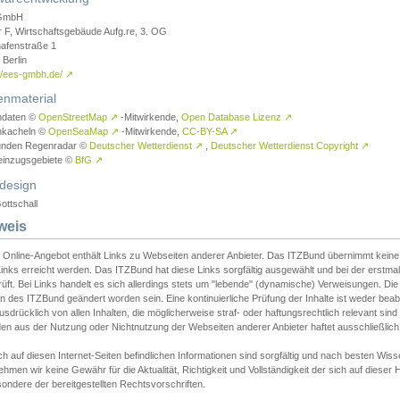
GmbH
r F, Wirtschaftsgebäude Aufg.re, 3. OG
afenstraße 1
Berlin
://ees-gmbh.de/
↗
enmaterial
ndaten ©
OpenStreetMap
↗
-Mitwirkende,
Open Database Lizenz
↗
nkacheln ©
OpenSeaMap
↗
-Mitwirkende,
CC-BY-SA
↗
unden Regenradar ©
Deutscher Wetterdienst
↗
,
Deutscher Wetterdienst Copyright
↗
einzugsgebiete ©
BfG
↗
design
ottschall
weis
 Online-Angebot enthält Links zu Webseiten anderer Anbieter. Das ITZBund übernimmt keine V
inks erreicht werden. Das ITZBund hat diese Links sorgfältig ausgewählt und bei der erstmal
üft. Bei Links handelt es sich allerdings stets um "lebende" (dynamische) Verweisungen. Die
 des ITZBund geändert worden sein. Eine kontinuierliche Prüfung der Inhalte ist weder beab
usdrücklich von allen Inhalten, die möglicherweise straf- oder haftungsrechtlich relevant sin
n aus der Nutzung oder Nichtnutzung der Webseiten anderer Anbieter haftet ausschließlich d
ch auf diesen Internet-Seiten befindlichen Informationen sind sorgfältig und nach besten 
hmen wir keine Gewähr für die Aktualität, Richtigkeit und Vollständigkeit der sich auf diese
ondere der bereitgestellten Rechtsvorschriften.