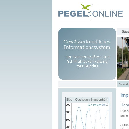
Start
Newsle
Imp
Elbe - Cuxhaven Steubenhöft
Her
Diese
seine
Adres