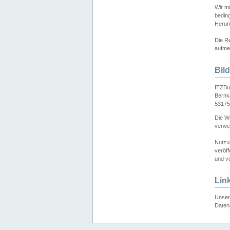
Wir mö
bedin
Herun
Die Re
aufmer
Bil
ITZBu
Bernk
53175
Die We
verwen
Nutzu
veröff
und ve
Lin
Unser 
Daten