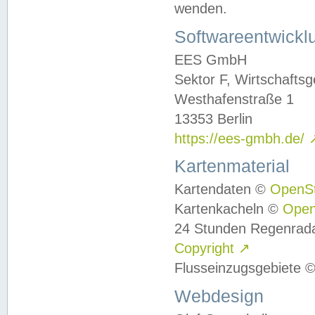
wenden.
Softwareentwickl
EES GmbH
Sektor F, Wirtschafts
Westhafenstraße 1
13353 Berlin
https://ees-gmbh.de/
Kartenmaterial
Kartendaten ©
OpenS
Kartenkacheln ©
Ope
24 Stunden Regenrad
Copyright
↗
Flusseinzugsgebiete 
Webdesign