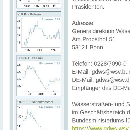
Präsidenten.
RHEIN - Koblenz
Adresse:
Generaldirektion Wass
Am Propsthof 51
53121 Bonn
DONAU - Passau
Telefon: 0228/7090-0
E-Mail: gdws@wsv.bu
DE-Mail: gdws@wsv.de-
Empfänger das DE-Mai
ODER - Eisenhüttenstadt
Wasserstraßen- und S
im Geschäftsbereich 
Bundesministeriums fü
https://www.gdws.wsv