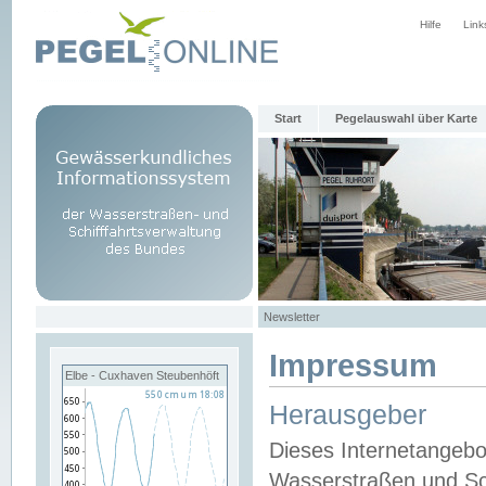
Hilfe
Link
Start
Pegelauswahl über Karte
Newsletter
Impressum
Elbe - Cuxhaven Steubenhöft
Herausgeber
Dieses Internetangebo
Wasserstraßen und Sch