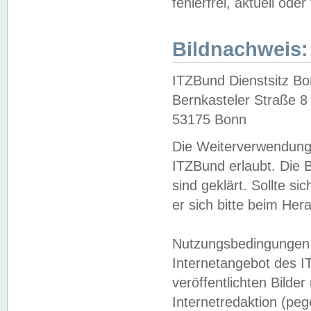
fehlerfrei, aktuell oder
Bildnachweis:
ITZBund Dienstsitz B
Bernkasteler Straße 8
53175 Bonn
Die Weiterverwendung 
ITZBund erlaubt. Die B
sind geklärt. Sollte s
er sich bitte beim He
Nutzungsbedingungen 
Internetangebot des I
veröffentlichten Bilde
Internetredaktion (peg