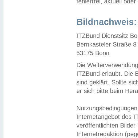
fehlerfrei, aktuell oder
Bildnachweis:
ITZBund Dienstsitz B
Bernkasteler Straße 8
53175 Bonn
Die Weiterverwendung 
ITZBund erlaubt. Die B
sind geklärt. Sollte s
er sich bitte beim He
Nutzungsbedingungen 
Internetangebot des I
veröffentlichten Bilde
Internetredaktion (peg