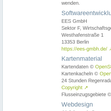
wenden.
Softwareentwickl
EES GmbH
Sektor F, Wirtschafts
Westhafenstraße 1
13353 Berlin
https://ees-gmbh.de/
Kartenmaterial
Kartendaten ©
OpenS
Kartenkacheln ©
Ope
24 Stunden Regenrad
Copyright
↗
Flusseinzugsgebiete 
Webdesign