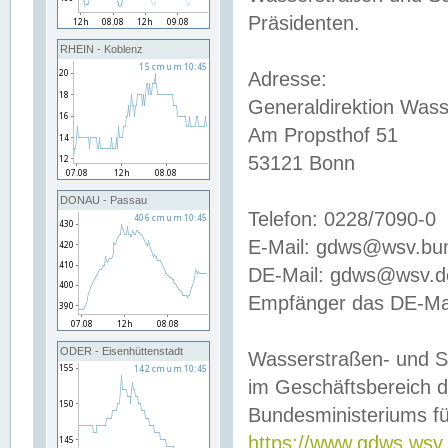
Präsidenten.
RHEIN - Koblenz
Adresse:
Generaldirektion Wass
Am Propsthof 51
53121 Bonn
DONAU - Passau
Telefon: 0228/7090-0
E-Mail: gdws@wsv.bu
DE-Mail: gdws@wsv.de-
Empfänger das DE-Mai
ODER - Eisenhüttenstadt
Wasserstraßen- und S
im Geschäftsbereich 
Bundesministeriums fü
https://www.gdws.wsv