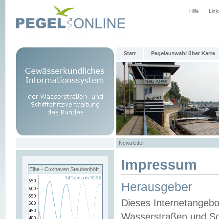
Hilfe
Link
Start
Pegelauswahl über Karte
Newsletter
Impressum
Elbe - Cuxhaven Steubenhöft
Herausgeber
Dieses Internetangebo
Wasserstraßen und Sch