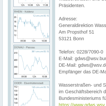
Präsidenten.
RHEIN - Koblenz
Adresse:
Generaldirektion Wass
Am Propsthof 51
53121 Bonn
DONAU - Passau
Telefon: 0228/7090-0
E-Mail: gdws@wsv.bu
DE-Mail: gdws@wsv.de-
Empfänger das DE-Mai
ODER - Eisenhüttenstadt
Wasserstraßen- und S
im Geschäftsbereich 
Bundesministeriums fü
https://www.gdws.wsv