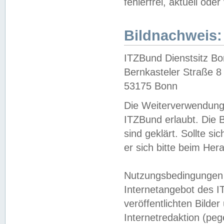
fehlerfrei, aktuell oder
Bildnachweis:
ITZBund Dienstsitz B
Bernkasteler Straße 8
53175 Bonn
Die Weiterverwendung 
ITZBund erlaubt. Die B
sind geklärt. Sollte s
er sich bitte beim He
Nutzungsbedingungen 
Internetangebot des I
veröffentlichten Bilde
Internetredaktion (peg