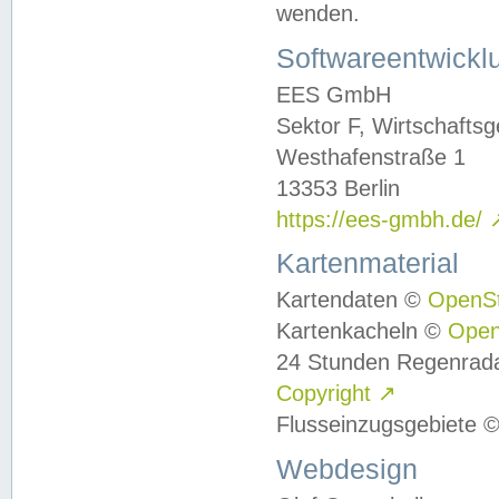
wenden.
Softwareentwickl
EES GmbH
Sektor F, Wirtschafts
Westhafenstraße 1
13353 Berlin
https://ees-gmbh.de/
Kartenmaterial
Kartendaten ©
OpenS
Kartenkacheln ©
Ope
24 Stunden Regenrad
Copyright
↗
Flusseinzugsgebiete 
Webdesign