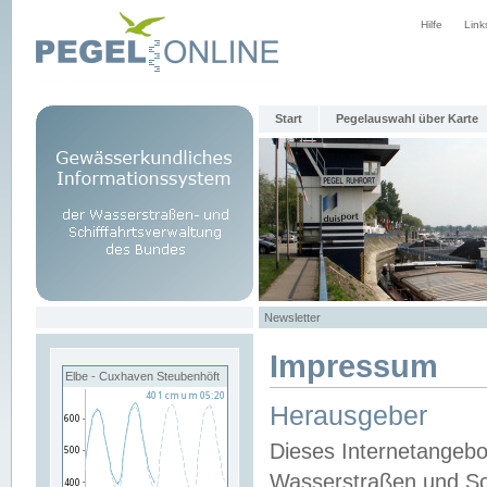
Hilfe
Link
Start
Pegelauswahl über Karte
Newsletter
Impressum
Elbe - Cuxhaven Steubenhöft
Herausgeber
Dieses Internetangebo
Wasserstraßen und Sch