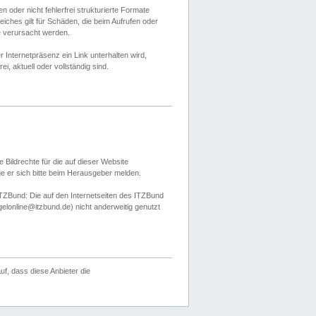
 oder nicht fehlerfrei strukturierte Formate
ches gilt für Schäden, die beim Aufrufen oder
e verursacht werden.
er Internetpräsenz ein Link unterhalten wird,
, aktuell oder vollständig sind.
 Bildrechte für die auf dieser Website
öge er sich bitte beim Herausgeber melden.
TZBund: Die auf den Internetseiten des ITZBund
gelonline@itzbund.de) nicht anderweitig genutzt
f, dass diese Anbieter die