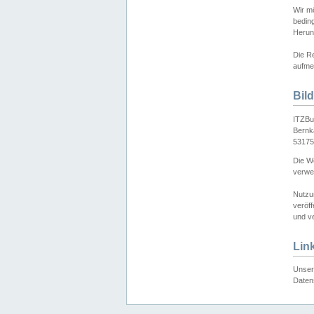
Wir mö
bedin
Herun
Die Re
aufmer
Bil
ITZBu
Bernk
53175
Die We
verwen
Nutzu
veröff
und ve
Lin
Unser 
Daten