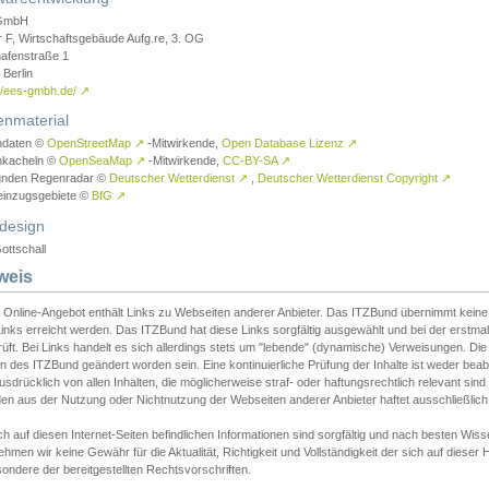
GmbH
r F, Wirtschaftsgebäude Aufg.re, 3. OG
afenstraße 1
Berlin
://ees-gmbh.de/
↗
enmaterial
ndaten ©
OpenStreetMap
↗
-Mitwirkende,
Open Database Lizenz
↗
nkacheln ©
OpenSeaMap
↗
-Mitwirkende,
CC-BY-SA
↗
unden Regenradar ©
Deutscher Wetterdienst
↗
,
Deutscher Wetterdienst Copyright
↗
einzugsgebiete ©
BfG
↗
design
ottschall
weis
 Online-Angebot enthält Links zu Webseiten anderer Anbieter. Das ITZBund übernimmt keine V
inks erreicht werden. Das ITZBund hat diese Links sorgfältig ausgewählt und bei der erstmal
üft. Bei Links handelt es sich allerdings stets um "lebende" (dynamische) Verweisungen. Die
 des ITZBund geändert worden sein. Eine kontinuierliche Prüfung der Inhalte ist weder beab
usdrücklich von allen Inhalten, die möglicherweise straf- oder haftungsrechtlich relevant sin
n aus der Nutzung oder Nichtnutzung der Webseiten anderer Anbieter haftet ausschließlich d
ch auf diesen Internet-Seiten befindlichen Informationen sind sorgfältig und nach besten 
hmen wir keine Gewähr für die Aktualität, Richtigkeit und Vollständigkeit der sich auf diese
ondere der bereitgestellten Rechtsvorschriften.