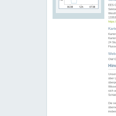
EES 
Sekto
Westh
13353 
https
Kart
Karte
Karte
24 St
Fluss
Web
Olaf G
Hin
Unser
über L
überpr
Wissen
sich a
Schäde
Die si
überne
insbes