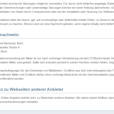
chten technische Störungen möglichst vermeiden. Für durch nicht fehlerfrei angelegte Dateien
gte Unterbrechungen oder anderweitige Störungen können wir keine Haftung übernehmen. Glei
terladen von Daten durch Computerviren oder bei der Installation oder Nutzung von Softwar
daktion bittet die Nutzer, ggf. auf rechtswidrige oder fehlerhafte Inhalte Dritter, zu denen in d
ksam zu machen. Ebenso wird um eine Nachricht gebeten, wenn eigene Inhalte nicht fehlerfrei
dnachweis:
nd Dienstsitz Bonn
asteler Straße 8
 Bonn
iterverwendung der Bilder ist nur nach vorheriger Vereinbarung mit dem ITZBund erlaubt. Die
deten Bilder sind geklärt. Sollte sich trotzdem jemand in seinen Rechten verletzt fühlen, m
ngsbedingungen für den Download von Bilddateien / Grafiken aus dem Internetangebot des I
entlichten Bilder und Grafiken dürfen ohne vorherige Absprache mit der Internetredaktion (pe
röffentlicht werden.
ks zu Webseiten anderer Anbieter
Online-Angebot enthält Links zu Webseiten anderer Anbieter. Wir haben keinen Einfluss darau
schutzbestimmungen einhalten.