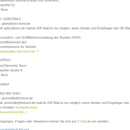
aldirektion Wasserstraßen und Schifffahrt
opsthof 51
 Bonn
on: 0228/7090-0
l: gdws@wsv.bund.de
il: gdws@wsv.de-mail.de (DE-Mail ist nur möglich, wenn Sender und Empfänger das DE-Mail
rstraßen- und Schifffahrtsverwaltung des Bundes (WSV)
schäftsbereich des
sministeriums für Verkehr
://www.gdws.wsv.bund.de/
↗
uktion
nd Dienstsitz Bonn
asteler Straße 8
 Bonn
chland
 0800 800 75451
: poststelle@itzbund.de
il: poststelle@itzbund.de-mail.de (DE-Mail ist nur möglich, wenn Sender und Empfänger das
er Kontakt:
Kontaktformular
//www.itzbund.de/
↗
nregungen, Fragen oder Hinweisen können Sie sich per
E-Mail
an uns wenden.
wareentwicklung