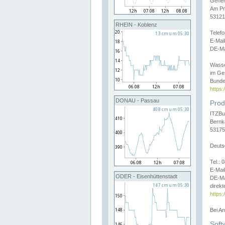
Gener
Am Pr
53121
RHEIN - Koblenz
Telef
E-Mai
DE-Ma
Wasse
im Ge
Bunde
https
DONAU - Passau
Prod
ITZBu
Bernk
53175
Deuts
Tel.:
E-Mail
ODER - Eisenhüttenstadt
DE-Ma
direkt
https:
Bei A
Soft