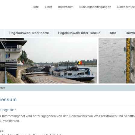
Hilfe
Links
Impressum
Nutzungsbedingungen
Datenschutz
Pegelauswahl über Karte
Pegelauswahl über Tabelle
Abo
Down
tter
ressum
ausgeber
s Internetangebot wird herausgegeben von der Generaldirektion Wasserstraßen und Schifffa
n Präsidenten.
se: