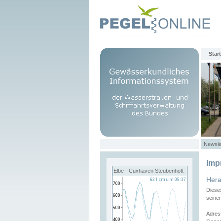
Start
Newsle
Imp
Elbe - Cuxhaven Steubenhöft
Her
Diese
seine
Adres