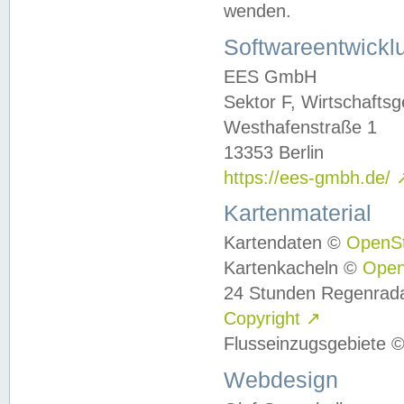
wenden.
Softwareentwickl
EES GmbH
Sektor F, Wirtschafts
Westhafenstraße 1
13353 Berlin
https://ees-gmbh.de/
Kartenmaterial
Kartendaten ©
OpenS
Kartenkacheln ©
Ope
24 Stunden Regenrad
Copyright
↗
Flusseinzugsgebiete 
Webdesign