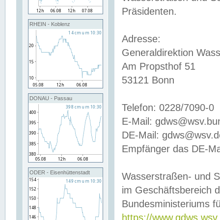
Präsidenten.
RHEIN - Koblenz
Adresse:
Generaldirektion Wass
Am Propsthof 51
53121 Bonn
DONAU - Passau
Telefon: 0228/7090-0
E-Mail: gdws@wsv.bu
DE-Mail: gdws@wsv.de-
Empfänger das DE-Mai
ODER - Eisenhüttenstadt
Wasserstraßen- und S
im Geschäftsbereich 
Bundesministeriums fü
https://www.gdws.wsv