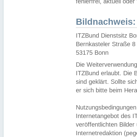
fehlerfrei, aktuell oder
Bildnachweis:
ITZBund Dienstsitz B
Bernkasteler Straße 8
53175 Bonn
Die Weiterverwendung 
ITZBund erlaubt. Die B
sind geklärt. Sollte s
er sich bitte beim He
Nutzungsbedingungen 
Internetangebot des I
veröffentlichten Bilde
Internetredaktion (peg