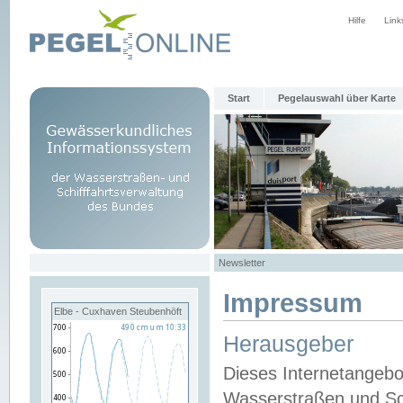
Hilfe
Link
Start
Pegelauswahl über Karte
Newsletter
Impressum
Elbe - Cuxhaven Steubenhöft
Herausgeber
Dieses Internetangebo
Wasserstraßen und Sch