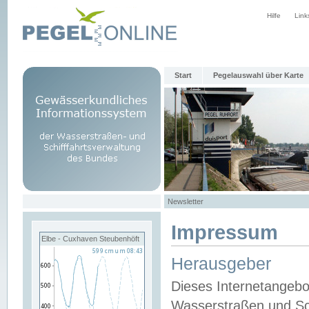
Hilfe
Link
Start
Pegelauswahl über Karte
Newsletter
Impressum
Elbe - Cuxhaven Steubenhöft
Herausgeber
Dieses Internetangebo
Wasserstraßen und Sch