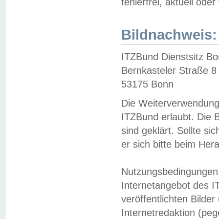
fehlerfrei, aktuell oder
Bildnachweis:
ITZBund Dienstsitz B
Bernkasteler Straße 8
53175 Bonn
Die Weiterverwendung 
ITZBund erlaubt. Die B
sind geklärt. Sollte s
er sich bitte beim He
Nutzungsbedingungen 
Internetangebot des I
veröffentlichten Bilde
Internetredaktion (peg