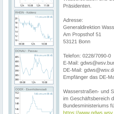
Präsidenten.
RHEIN - Koblenz
Adresse:
Generaldirektion Wass
Am Propsthof 51
53121 Bonn
DONAU - Passau
Telefon: 0228/7090-0
E-Mail: gdws@wsv.bu
DE-Mail: gdws@wsv.de-
Empfänger das DE-Mai
ODER - Eisenhüttenstadt
Wasserstraßen- und S
im Geschäftsbereich 
Bundesministeriums fü
https://www.gdws.wsv