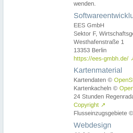
wenden.
Softwareentwickl
EES GmbH
Sektor F, Wirtschafts
Westhafenstraße 1
13353 Berlin
https://ees-gmbh.de/
Kartenmaterial
Kartendaten ©
OpenS
Kartenkacheln ©
Ope
24 Stunden Regenrad
Copyright
↗
Flusseinzugsgebiete 
Webdesign