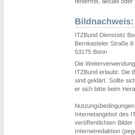
fehlerfrei, aktuell oder
Bildnachweis:
ITZBund Dienstsitz B
Bernkasteler Straße 8
53175 Bonn
Die Weiterverwendung 
ITZBund erlaubt. Die B
sind geklärt. Sollte s
er sich bitte beim He
Nutzungsbedingungen 
Internetangebot des I
veröffentlichten Bilde
Internetredaktion (peg