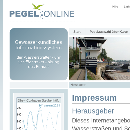
Hilfe
Link
Start
Pegelauswahl über Karte
Newsletter
Impressum
Elbe - Cuxhaven Steubenhöft
Herausgeber
Dieses Internetangebo
Wasserstraßen und Sch