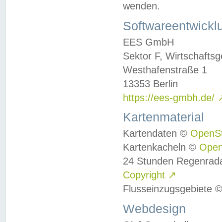
wenden.
Softwareentwickl
EES GmbH
Sektor F, Wirtschafts
Westhafenstraße 1
13353 Berlin
https://ees-gmbh.de/
Kartenmaterial
Kartendaten ©
OpenS
Kartenkacheln ©
Ope
24 Stunden Regenrad
Copyright
↗
Flusseinzugsgebiete 
Webdesign