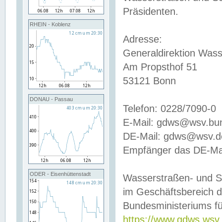
Präsidenten.
RHEIN - Koblenz
Adresse:
Generaldirektion Wass
Am Propsthof 51
53121 Bonn
DONAU - Passau
Telefon: 0228/7090-0
E-Mail: gdws@wsv.bu
DE-Mail: gdws@wsv.de-
Empfänger das DE-Mai
ODER - Eisenhüttenstadt
Wasserstraßen- und S
im Geschäftsbereich 
Bundesministeriums fü
https://www.gdws.wsv