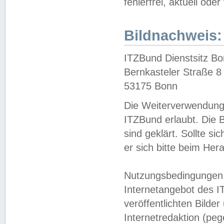
fehlerfrei, aktuell oder
Bildnachweis:
ITZBund Dienstsitz B
Bernkasteler Straße 8
53175 Bonn
Die Weiterverwendung 
ITZBund erlaubt. Die B
sind geklärt. Sollte s
er sich bitte beim He
Nutzungsbedingungen 
Internetangebot des I
veröffentlichten Bilde
Internetredaktion (peg