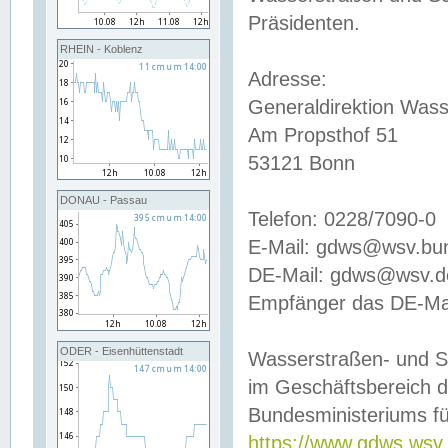
Präsidenten.
RHEIN - Koblenz
Adresse:
Generaldirektion Wass
Am Propsthof 51
53121 Bonn
DONAU - Passau
Telefon: 0228/7090-0
E-Mail: gdws@wsv.bu
DE-Mail: gdws@wsv.de-
Empfänger das DE-Mai
ODER - Eisenhüttenstadt
Wasserstraßen- und S
im Geschäftsbereich 
Bundesministeriums fü
https://www.gdws.wsv