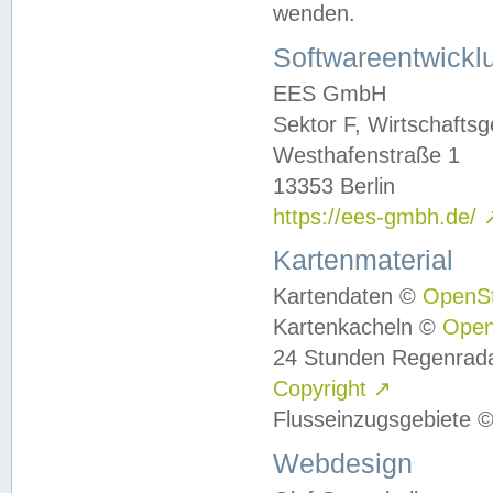
wenden.
Softwareentwickl
EES GmbH
Sektor F, Wirtschafts
Westhafenstraße 1
13353 Berlin
https://ees-gmbh.de/
Kartenmaterial
Kartendaten ©
OpenS
Kartenkacheln ©
Ope
24 Stunden Regenrad
Copyright
↗
Flusseinzugsgebiete 
Webdesign