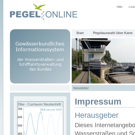
Hilfe
Link
Start
Pegelauswahl über Karte
Newsletter
Impressum
Elbe - Cuxhaven Steubenhöft
Herausgeber
Dieses Internetangebo
Wasserstraßen und Sch