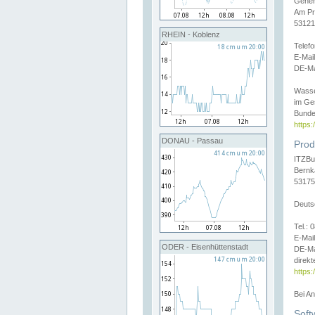
Gener
Am Pr
53121
RHEIN - Koblenz
Telef
E-Mai
DE-Ma
Wasse
im Ge
Bunde
https
DONAU - Passau
Prod
ITZBu
Bernk
53175
Deuts
Tel.:
E-Mail
ODER - Eisenhüttenstadt
DE-Ma
direkt
https:
Bei A
Soft