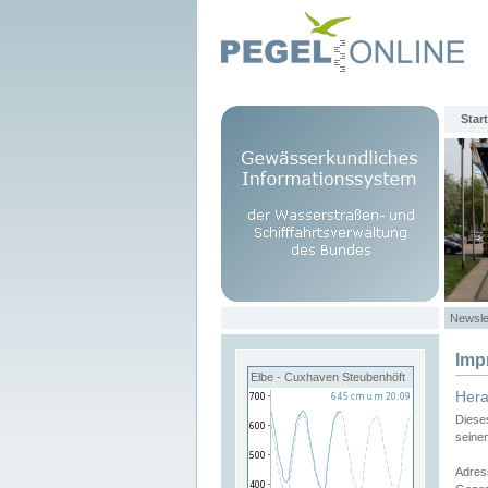
Start
Newsle
Imp
Elbe - Cuxhaven Steubenhöft
Her
Diese
seine
Adres