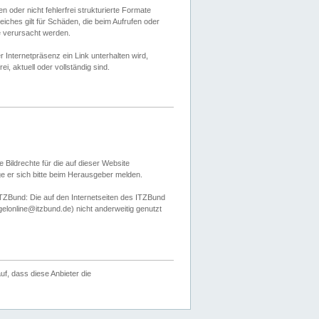
 oder nicht fehlerfrei strukturierte Formate
ches gilt für Schäden, die beim Aufrufen oder
e verursacht werden.
er Internetpräsenz ein Link unterhalten wird,
, aktuell oder vollständig sind.
 Bildrechte für die auf dieser Website
öge er sich bitte beim Herausgeber melden.
TZBund: Die auf den Internetseiten des ITZBund
gelonline@itzbund.de) nicht anderweitig genutzt
f, dass diese Anbieter die