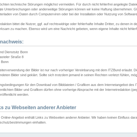
chten technische Störungen möglichst vermeiden. Für durch nicht fehlerfrei angelegte Dateien
gte Unterbrechungen oder anderweitige Störungen können wir keine Haftung übernehmen. Glei
terladen von Daten durch Computerviren oder bei der Installation oder Nutzung von Softwar
daktion bittet die Nutzer, ggf. auf rechtswidrige oder fehlerhafte Inhalte Dritter, zu denen in d
ksam zu machen. Ebenso wird um eine Nachricht gebeten, wenn eigene Inhalte nicht fehlerfrei
dnachweis:
nd Dienstsitz Bonn
asteler Straße 8
 Bonn
iterverwendung der Bilder ist nur nach vorheriger Vereinbarung mit dem ITZBund erlaubt. Die
deten Bilder sind geklärt. Sollte sich trotzdem jemand in seinen Rechten verletzt fühlen, m
ngsbedingungen für den Download von Bilddateien / Grafiken aus dem Internetangebot des I
entlichten Bilder und Grafiken dürfen ohne vorherige Absprache mit der Internetredaktion (pe
röffentlicht werden.
ks zu Webseiten anderer Anbieter
Online-Angebot enthält Links zu Webseiten anderer Anbieter. Wir haben keinen Einfluss darau
schutzbestimmungen einhalten.