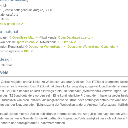
GmbH
r F, Wirtschaftsgebäude Aufg.re, 3. OG
afenstraße 1
Berlin
://ees-gmbh.de/
↗
enmaterial
ndaten ©
OpenStreetMap
↗
-Mitwirkende,
Open Database Lizenz
↗
nkacheln ©
OpenSeaMap
↗
-Mitwirkende,
CC-BY-SA
↗
unden Regenradar ©
Deutscher Wetterdienst
↗
,
Deutscher Wetterdienst Copyright
↗
einzugsgebiete ©
BfG
↗
design
ottschall
weis
 Online-Angebot enthält Links zu Webseiten anderer Anbieter. Das ITZBund übernimmt keine V
inks erreicht werden. Das ITZBund hat diese Links sorgfältig ausgewählt und bei der erstmal
üft. Bei Links handelt es sich allerdings stets um "lebende" (dynamische) Verweisungen. Die
 des ITZBund geändert worden sein. Eine kontinuierliche Prüfung der Inhalte ist weder beab
usdrücklich von allen Inhalten, die möglicherweise straf- oder haftungsrechtlich relevant sin
n aus der Nutzung oder Nichtnutzung der Webseiten anderer Anbieter haftet ausschließlich d
ch auf diesen Internet-Seiten befindlichen Informationen sind sorgfältig und nach besten 
hmen wir keine Gewähr für die Aktualität, Richtigkeit und Vollständigkeit der sich auf diese
ondere der bereitgestellten Rechtsvorschriften.