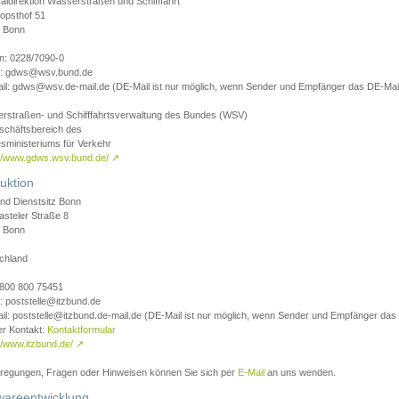
aldirektion Wasserstraßen und Schifffahrt
opsthof 51
 Bonn
on: 0228/7090-0
l: gdws@wsv.bund.de
il: gdws@wsv.de-mail.de (DE-Mail ist nur möglich, wenn Sender und Empfänger das DE-Mail
rstraßen- und Schifffahrtsverwaltung des Bundes (WSV)
schäftsbereich des
sministeriums für Verkehr
://www.gdws.wsv.bund.de/
↗
uktion
nd Dienstsitz Bonn
asteler Straße 8
 Bonn
chland
 0800 800 75451
: poststelle@itzbund.de
il: poststelle@itzbund.de-mail.de (DE-Mail ist nur möglich, wenn Sender und Empfänger das
er Kontakt:
Kontaktformular
//www.itzbund.de/
↗
nregungen, Fragen oder Hinweisen können Sie sich per
E-Mail
an uns wenden.
wareentwicklung