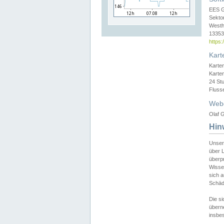
EES 
Sekto
Westh
13353 
https
Kart
Karte
Karte
24 St
Fluss
Web
Olaf G
Hin
Unser
über L
überpr
Wissen
sich a
Schäde
Die si
überne
insbes