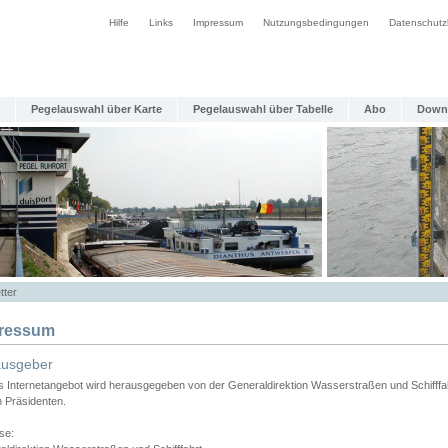
Hilfe
Links
Impressum
Nutzungsbedingungen
Datenschutz
Pegelauswahl über Karte
Pegelauswahl über Tabelle
Abo
Down
tter
ressum
ausgeber
s Internetangebot wird herausgegeben von der Generaldirektion Wasserstraßen und Schifffa
n Präsidenten.
se: