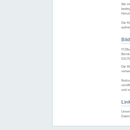
Wir mö
bedin
Herun
Die Re
aufmer
Bil
ITZBu
Bernk
53175
Die We
verwen
Nutzu
veröff
und ve
Lin
Unser 
Daten