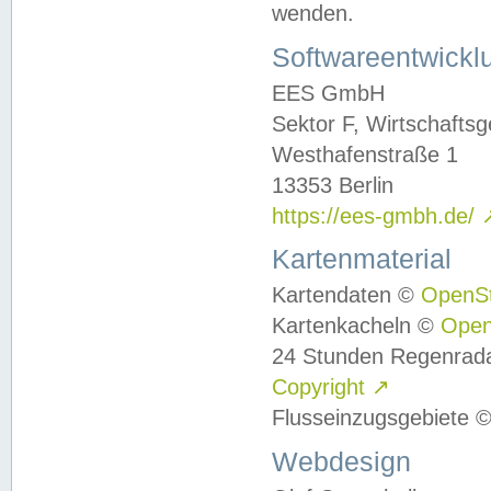
wenden.
Softwareentwickl
EES GmbH
Sektor F, Wirtschafts
Westhafenstraße 1
13353 Berlin
https://ees-gmbh.de/
Kartenmaterial
Kartendaten ©
OpenS
Kartenkacheln ©
Ope
24 Stunden Regenrad
Copyright
↗
Flusseinzugsgebiete 
Webdesign