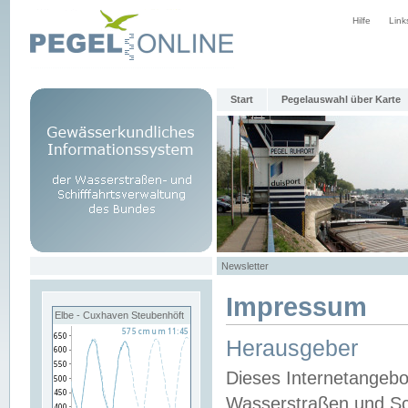
Hilfe
Link
Start
Pegelauswahl über Karte
Newsletter
Impressum
Elbe - Cuxhaven Steubenhöft
Herausgeber
Dieses Internetangebo
Wasserstraßen und Sch