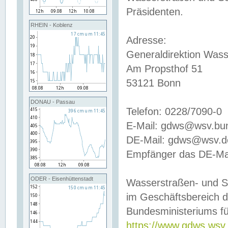
Präsidenten.
RHEIN - Koblenz
Adresse:
Generaldirektion Wass
Am Propsthof 51
53121 Bonn
DONAU - Passau
Telefon: 0228/7090-0
E-Mail: gdws@wsv.bu
DE-Mail: gdws@wsv.de-
Empfänger das DE-Mai
ODER - Eisenhüttenstadt
Wasserstraßen- und S
im Geschäftsbereich 
Bundesministeriums fü
https://www.gdws.wsv