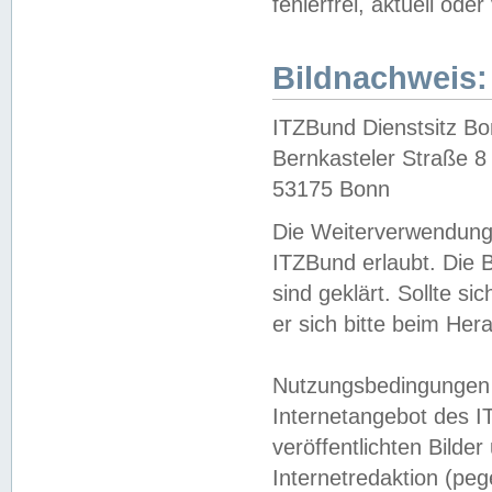
fehlerfrei, aktuell oder
Bildnachweis:
ITZBund Dienstsitz B
Bernkasteler Straße 8
53175 Bonn
Die Weiterverwendung 
ITZBund erlaubt. Die B
sind geklärt. Sollte s
er sich bitte beim He
Nutzungsbedingungen 
Internetangebot des I
veröffentlichten Bilde
Internetredaktion (peg