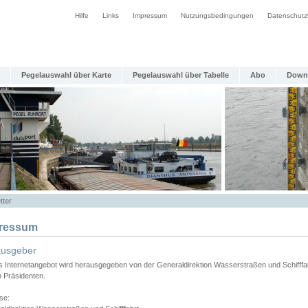
Hilfe
Links
Impressum
Nutzungsbedingungen
Datenschutz
Pegelauswahl über Karte
Pegelauswahl über Tabelle
Abo
Down
tter
ressum
ausgeber
s Internetangebot wird herausgegeben von der Generaldirektion Wasserstraßen und Schifffa
n Präsidenten.
se: