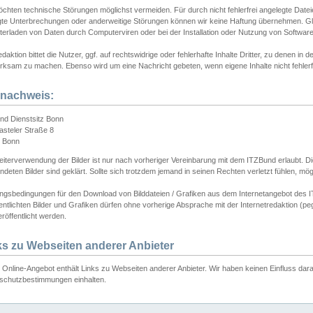
chten technische Störungen möglichst vermeiden. Für durch nicht fehlerfrei angelegte Dateien
gte Unterbrechungen oder anderweitige Störungen können wir keine Haftung übernehmen. Glei
terladen von Daten durch Computerviren oder bei der Installation oder Nutzung von Softwar
daktion bittet die Nutzer, ggf. auf rechtswidrige oder fehlerhafte Inhalte Dritter, zu denen in d
ksam zu machen. Ebenso wird um eine Nachricht gebeten, wenn eigene Inhalte nicht fehlerfrei
dnachweis:
nd Dienstsitz Bonn
asteler Straße 8
 Bonn
iterverwendung der Bilder ist nur nach vorheriger Vereinbarung mit dem ITZBund erlaubt. Die
deten Bilder sind geklärt. Sollte sich trotzdem jemand in seinen Rechten verletzt fühlen, m
ngsbedingungen für den Download von Bilddateien / Grafiken aus dem Internetangebot des I
entlichten Bilder und Grafiken dürfen ohne vorherige Absprache mit der Internetredaktion (pe
röffentlicht werden.
ks zu Webseiten anderer Anbieter
Online-Angebot enthält Links zu Webseiten anderer Anbieter. Wir haben keinen Einfluss darau
schutzbestimmungen einhalten.