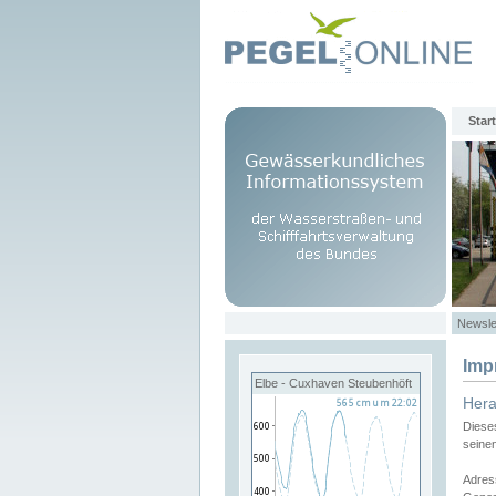
Start
Newsle
Imp
Elbe - Cuxhaven Steubenhöft
Her
Diese
seine
Adres