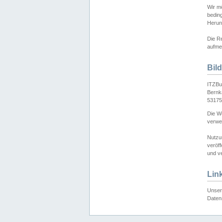
Wir mö
bedin
Herun
Die Re
aufmer
Bil
ITZBu
Bernk
53175
Die We
verwen
Nutzu
veröff
und ve
Lin
Unser 
Daten