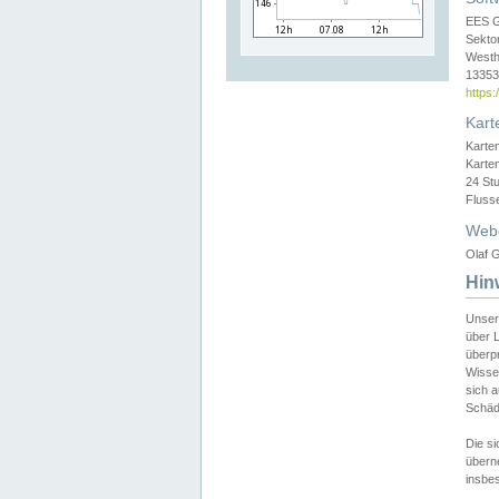
EES 
Sekto
Westh
13353 
https
Kart
Karte
Karte
24 St
Fluss
Web
Olaf G
Hin
Unser
über L
überpr
Wissen
sich a
Schäde
Die si
überne
insbes