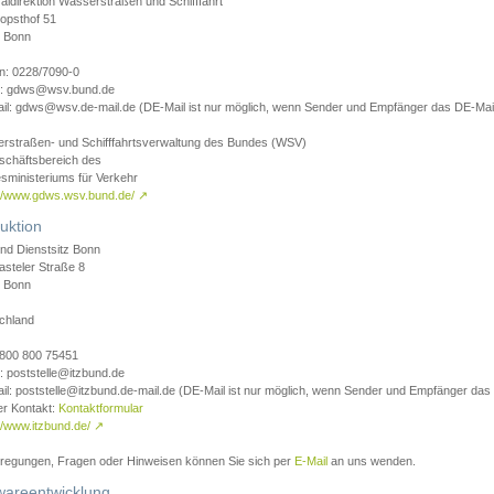
aldirektion Wasserstraßen und Schifffahrt
opsthof 51
 Bonn
on: 0228/7090-0
l: gdws@wsv.bund.de
il: gdws@wsv.de-mail.de (DE-Mail ist nur möglich, wenn Sender und Empfänger das DE-Mail
rstraßen- und Schifffahrtsverwaltung des Bundes (WSV)
schäftsbereich des
sministeriums für Verkehr
://www.gdws.wsv.bund.de/
↗
uktion
nd Dienstsitz Bonn
asteler Straße 8
 Bonn
chland
 0800 800 75451
: poststelle@itzbund.de
il: poststelle@itzbund.de-mail.de (DE-Mail ist nur möglich, wenn Sender und Empfänger das
er Kontakt:
Kontaktformular
//www.itzbund.de/
↗
nregungen, Fragen oder Hinweisen können Sie sich per
E-Mail
an uns wenden.
wareentwicklung