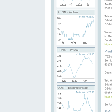
Gener
Am Pr
53121
RHEIN - Koblenz
Telef
E-Mai
DE-Ma
Wasse
im Ge
Bunde
https
DONAU - Passau
Prod
ITZBu
Bernk
53175
Deuts
Tel.:
E-Mail
ODER - Eisenhüttenstadt
DE-Ma
direkt
https:
Bei A
Soft