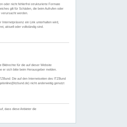
 oder nicht fehlerfrei strukturierte Formate
ches gilt für Schäden, die beim Aufrufen oder
e verursacht werden.
er Internetpräsenz ein Link unterhalten wird,
, aktuell oder vollständig sind.
 Bildrechte für die auf dieser Website
öge er sich bitte beim Herausgeber melden.
TZBund: Die auf den Internetseiten des ITZBund
gelonline@itzbund.de) nicht anderweitig genutzt
f, dass diese Anbieter die