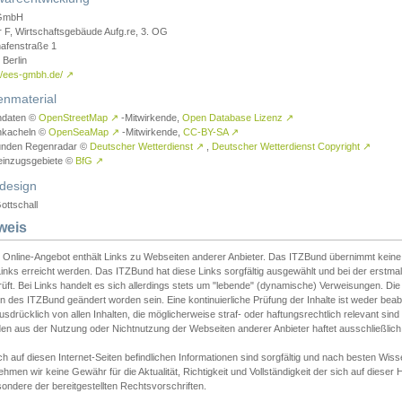
GmbH
r F, Wirtschaftsgebäude Aufg.re, 3. OG
afenstraße 1
Berlin
://ees-gmbh.de/
↗
enmaterial
ndaten ©
OpenStreetMap
↗
-Mitwirkende,
Open Database Lizenz
↗
nkacheln ©
OpenSeaMap
↗
-Mitwirkende,
CC-BY-SA
↗
unden Regenradar ©
Deutscher Wetterdienst
↗
,
Deutscher Wetterdienst Copyright
↗
einzugsgebiete ©
BfG
↗
design
ottschall
weis
 Online-Angebot enthält Links zu Webseiten anderer Anbieter. Das ITZBund übernimmt keine V
inks erreicht werden. Das ITZBund hat diese Links sorgfältig ausgewählt und bei der erstmal
üft. Bei Links handelt es sich allerdings stets um "lebende" (dynamische) Verweisungen. Die
 des ITZBund geändert worden sein. Eine kontinuierliche Prüfung der Inhalte ist weder beab
usdrücklich von allen Inhalten, die möglicherweise straf- oder haftungsrechtlich relevant sin
n aus der Nutzung oder Nichtnutzung der Webseiten anderer Anbieter haftet ausschließlich d
ch auf diesen Internet-Seiten befindlichen Informationen sind sorgfältig und nach besten 
hmen wir keine Gewähr für die Aktualität, Richtigkeit und Vollständigkeit der sich auf diese
ondere der bereitgestellten Rechtsvorschriften.