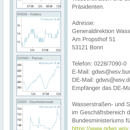
Präsidenten.
RHEIN - Koblenz
Adresse:
Generaldirektion Wass
Am Propsthof 51
53121 Bonn
DONAU - Passau
Telefon: 0228/7090-0
E-Mail: gdws@wsv.bu
DE-Mail: gdws@wsv.de-
Empfänger das DE-Mai
ODER - Eisenhüttenstadt
Wasserstraßen- und S
im Geschäftsbereich 
Bundesministeriums fü
https://www.gdws.wsv