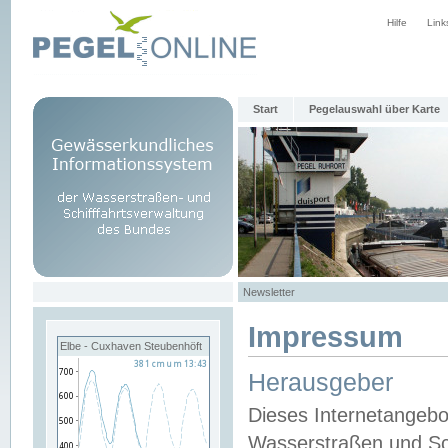
Hilfe
Link
Start
Pegelauswahl über Karte
Newsletter
Impressum
Elbe - Cuxhaven Steubenhöft
Herausgeber
Dieses Internetangebo
Wasserstraßen und Sch