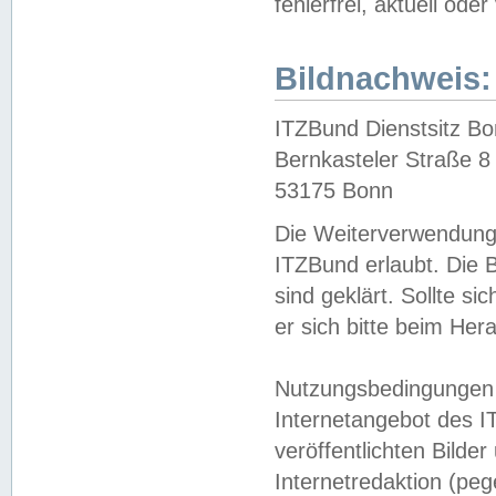
fehlerfrei, aktuell oder
Bildnachweis:
ITZBund Dienstsitz B
Bernkasteler Straße 8
53175 Bonn
Die Weiterverwendung 
ITZBund erlaubt. Die B
sind geklärt. Sollte s
er sich bitte beim He
Nutzungsbedingungen 
Internetangebot des I
veröffentlichten Bilde
Internetredaktion (peg