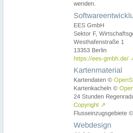
wenden.
Softwareentwickl
EES GmbH
Sektor F, Wirtschafts
Westhafenstraße 1
13353 Berlin
https://ees-gmbh.de/
Kartenmaterial
Kartendaten ©
OpenS
Kartenkacheln ©
Ope
24 Stunden Regenrad
Copyright
↗
Flusseinzugsgebiete 
Webdesign