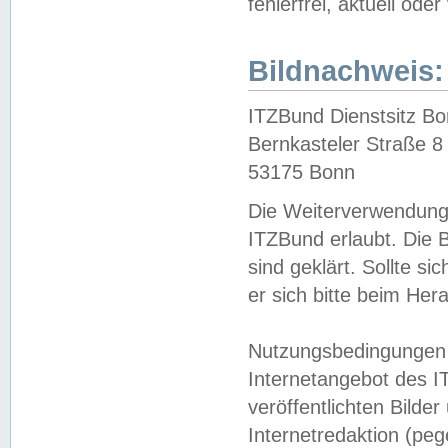
fehlerfrei, aktuell oder
Bildnachweis:
ITZBund Dienstsitz B
Bernkasteler Straße 8
53175 Bonn
Die Weiterverwendung 
ITZBund erlaubt. Die B
sind geklärt. Sollte s
er sich bitte beim He
Nutzungsbedingungen 
Internetangebot des I
veröffentlichten Bilde
Internetredaktion (peg