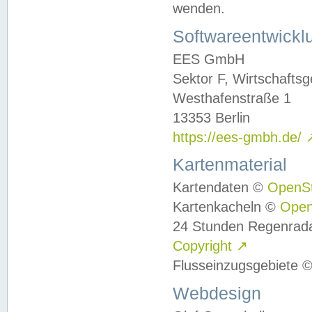
wenden.
Softwareentwickl
EES GmbH
Sektor F, Wirtschafts
Westhafenstraße 1
13353 Berlin
https://ees-gmbh.de/
Kartenmaterial
Kartendaten ©
OpenS
Kartenkacheln ©
Ope
24 Stunden Regenrad
Copyright
↗
Flusseinzugsgebiete 
Webdesign