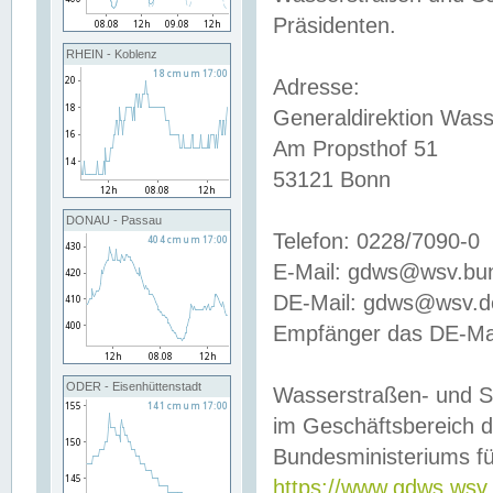
Präsidenten.
RHEIN - Koblenz
Adresse:
Generaldirektion Wass
Am Propsthof 51
53121 Bonn
DONAU - Passau
Telefon: 0228/7090-0
E-Mail: gdws@wsv.bu
DE-Mail: gdws@wsv.de-
Empfänger das DE-Mai
ODER - Eisenhüttenstadt
Wasserstraßen- und S
im Geschäftsbereich 
Bundesministeriums fü
https://www.gdws.wsv