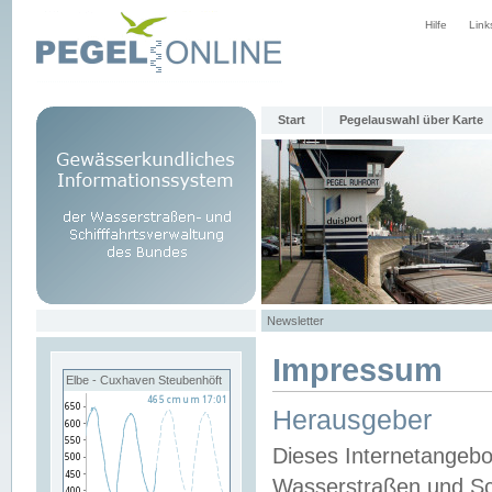
Hilfe
Link
Start
Pegelauswahl über Karte
Newsletter
Impressum
Elbe - Cuxhaven Steubenhöft
Herausgeber
Dieses Internetangebo
Wasserstraßen und Sch