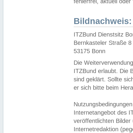
fehlerfrei, aktuell oder
Bildnachweis:
ITZBund Dienstsitz B
Bernkasteler Straße 8
53175 Bonn
Die Weiterverwendung 
ITZBund erlaubt. Die B
sind geklärt. Sollte s
er sich bitte beim He
Nutzungsbedingungen 
Internetangebot des I
veröffentlichten Bilde
Internetredaktion (peg