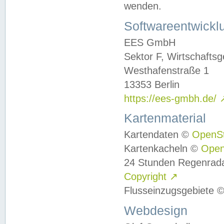
wenden.
Softwareentwickl
EES GmbH
Sektor F, Wirtschafts
Westhafenstraße 1
13353 Berlin
https://ees-gmbh.de/
Kartenmaterial
Kartendaten ©
OpenS
Kartenkacheln ©
Ope
24 Stunden Regenrad
Copyright
↗
Flusseinzugsgebiete 
Webdesign