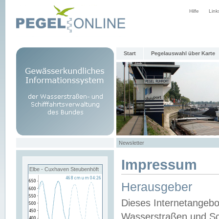
Hilfe
Link
Start
Pegelauswahl über Karte
Newsletter
Impressum
Elbe - Cuxhaven Steubenhöft
Herausgeber
Dieses Internetangebo
Wasserstraßen und Sch