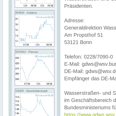
Präsidenten.
RHEIN - Koblenz
Adresse:
Generaldirektion Wass
Am Propsthof 51
53121 Bonn
DONAU - Passau
Telefon: 0228/7090-0
E-Mail: gdws@wsv.bu
DE-Mail: gdws@wsv.de-
Empfänger das DE-Mai
ODER - Eisenhüttenstadt
Wasserstraßen- und S
im Geschäftsbereich 
Bundesministeriums fü
https://www.gdws.wsv