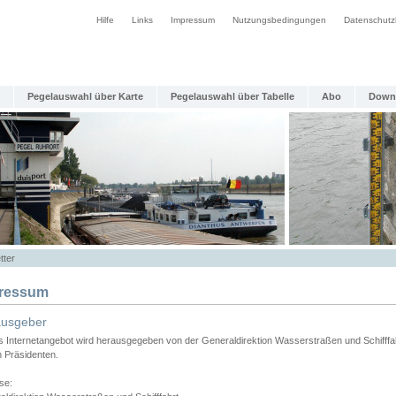
Hilfe
Links
Impressum
Nutzungsbedingungen
Datenschutz
Pegelauswahl über Karte
Pegelauswahl über Tabelle
Abo
Down
tter
ressum
ausgeber
s Internetangebot wird herausgegeben von der Generaldirektion Wasserstraßen und Schifffa
n Präsidenten.
se: