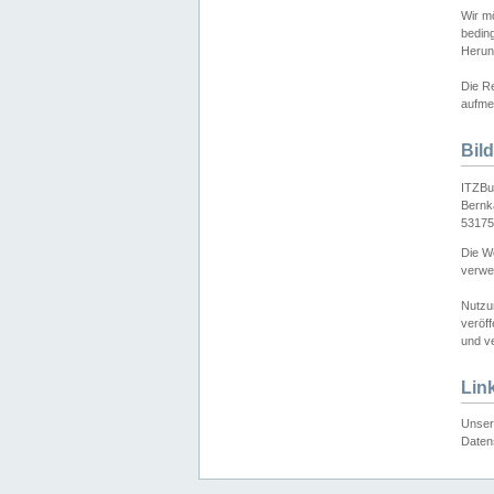
Wir mö
bedin
Herun
Die Re
aufmer
Bil
ITZBu
Bernk
53175
Die We
verwen
Nutzu
veröff
und ve
Lin
Unser 
Daten