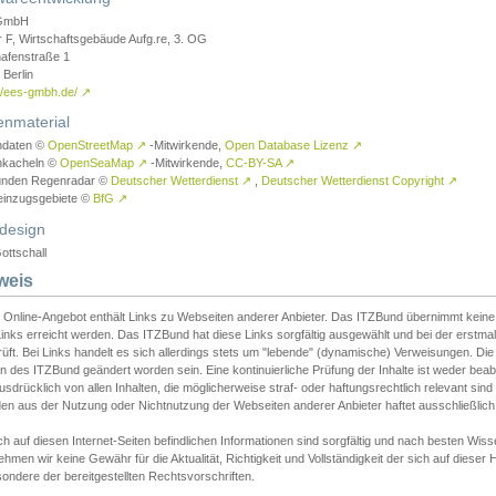
GmbH
r F, Wirtschaftsgebäude Aufg.re, 3. OG
afenstraße 1
Berlin
://ees-gmbh.de/
↗
enmaterial
ndaten ©
OpenStreetMap
↗
-Mitwirkende,
Open Database Lizenz
↗
nkacheln ©
OpenSeaMap
↗
-Mitwirkende,
CC-BY-SA
↗
unden Regenradar ©
Deutscher Wetterdienst
↗
,
Deutscher Wetterdienst Copyright
↗
einzugsgebiete ©
BfG
↗
design
ottschall
weis
 Online-Angebot enthält Links zu Webseiten anderer Anbieter. Das ITZBund übernimmt keine V
inks erreicht werden. Das ITZBund hat diese Links sorgfältig ausgewählt und bei der erstmal
üft. Bei Links handelt es sich allerdings stets um "lebende" (dynamische) Verweisungen. Die
 des ITZBund geändert worden sein. Eine kontinuierliche Prüfung der Inhalte ist weder beab
usdrücklich von allen Inhalten, die möglicherweise straf- oder haftungsrechtlich relevant sin
n aus der Nutzung oder Nichtnutzung der Webseiten anderer Anbieter haftet ausschließlich d
ch auf diesen Internet-Seiten befindlichen Informationen sind sorgfältig und nach besten 
hmen wir keine Gewähr für die Aktualität, Richtigkeit und Vollständigkeit der sich auf diese
ondere der bereitgestellten Rechtsvorschriften.