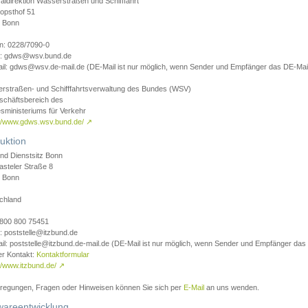
aldirektion Wasserstraßen und Schifffahrt
opsthof 51
 Bonn
on: 0228/7090-0
l: gdws@wsv.bund.de
il: gdws@wsv.de-mail.de (DE-Mail ist nur möglich, wenn Sender und Empfänger das DE-Mail
rstraßen- und Schifffahrtsverwaltung des Bundes (WSV)
schäftsbereich des
sministeriums für Verkehr
://www.gdws.wsv.bund.de/
↗
uktion
nd Dienstsitz Bonn
asteler Straße 8
 Bonn
chland
 0800 800 75451
: poststelle@itzbund.de
il: poststelle@itzbund.de-mail.de (DE-Mail ist nur möglich, wenn Sender und Empfänger das
er Kontakt:
Kontaktformular
//www.itzbund.de/
↗
nregungen, Fragen oder Hinweisen können Sie sich per
E-Mail
an uns wenden.
wareentwicklung