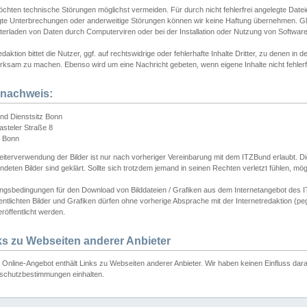
chten technische Störungen möglichst vermeiden. Für durch nicht fehlerfrei angelegte Dateien
gte Unterbrechungen oder anderweitige Störungen können wir keine Haftung übernehmen. Glei
terladen von Daten durch Computerviren oder bei der Installation oder Nutzung von Softwar
daktion bittet die Nutzer, ggf. auf rechtswidrige oder fehlerhafte Inhalte Dritter, zu denen in d
ksam zu machen. Ebenso wird um eine Nachricht gebeten, wenn eigene Inhalte nicht fehlerfrei
dnachweis:
nd Dienstsitz Bonn
asteler Straße 8
 Bonn
iterverwendung der Bilder ist nur nach vorheriger Vereinbarung mit dem ITZBund erlaubt. Die
deten Bilder sind geklärt. Sollte sich trotzdem jemand in seinen Rechten verletzt fühlen, m
ngsbedingungen für den Download von Bilddateien / Grafiken aus dem Internetangebot des I
entlichten Bilder und Grafiken dürfen ohne vorherige Absprache mit der Internetredaktion (pe
röffentlicht werden.
ks zu Webseiten anderer Anbieter
Online-Angebot enthält Links zu Webseiten anderer Anbieter. Wir haben keinen Einfluss darau
schutzbestimmungen einhalten.