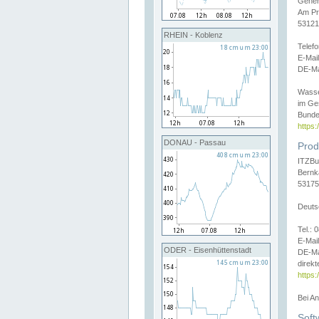
Gener
Am Pr
53121
RHEIN - Koblenz
Telef
E-Mai
DE-Ma
Wasse
im Ge
Bunde
https
DONAU - Passau
Prod
ITZBu
Bernk
53175
Deuts
Tel.:
E-Mail
ODER - Eisenhüttenstadt
DE-Ma
direkt
https:
Bei A
Soft