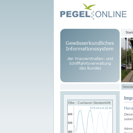
Start
Newsle
Imp
Elbe - Cuxhaven Steubenhöft
Her
Diese
seine
Adres