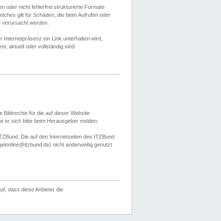
 oder nicht fehlerfrei strukturierte Formate
ches gilt für Schäden, die beim Aufrufen oder
e verursacht werden.
er Internetpräsenz ein Link unterhalten wird,
, aktuell oder vollständig sind.
 Bildrechte für die auf dieser Website
öge er sich bitte beim Herausgeber melden.
TZBund: Die auf den Internetseiten des ITZBund
gelonline@itzbund.de) nicht anderweitig genutzt
f, dass diese Anbieter die