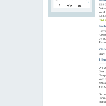
EES 
Sekto
Westh
13353 
https
Kart
Karte
Karte
24 St
Fluss
Web
Olaf G
Hin
Unser
über L
überpr
Wissen
sich a
Schäde
Die si
überne
insbes