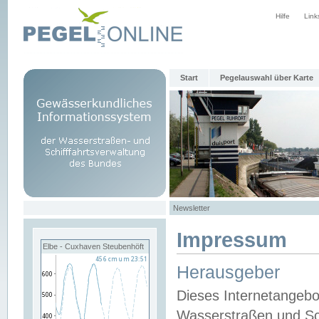
Hilfe
Link
Start
Pegelauswahl über Karte
Newsletter
Impressum
Elbe - Cuxhaven Steubenhöft
Herausgeber
Dieses Internetangebo
Wasserstraßen und Sch