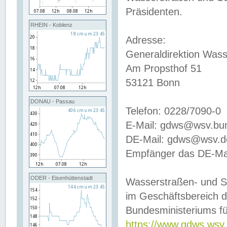
Präsidenten.
RHEIN - Koblenz
Adresse:
Generaldirektion Wass
Am Propsthof 51
53121 Bonn
DONAU - Passau
Telefon: 0228/7090-0
E-Mail: gdws@wsv.bu
DE-Mail: gdws@wsv.de-
Empfänger das DE-Mai
ODER - Eisenhüttenstadt
Wasserstraßen- und S
im Geschäftsbereich 
Bundesministeriums fü
https://www.gdws.wsv