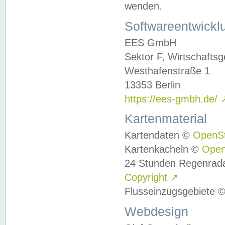
wenden.
Softwareentwickl
EES GmbH
Sektor F, Wirtschafts
Westhafenstraße 1
13353 Berlin
https://ees-gmbh.de/
Kartenmaterial
Kartendaten ©
OpenS
Kartenkacheln ©
Ope
24 Stunden Regenrad
Copyright
↗
Flusseinzugsgebiete 
Webdesign