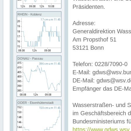
Präsidenten.
RHEIN - Koblenz
Adresse:
Generaldirektion Wass
Am Propsthof 51
53121 Bonn
DONAU - Passau
Telefon: 0228/7090-0
E-Mail: gdws@wsv.bu
DE-Mail: gdws@wsv.de-
Empfänger das DE-Mai
ODER - Eisenhüttenstadt
Wasserstraßen- und S
im Geschäftsbereich 
Bundesministeriums fü
https://www.gdws.wsv