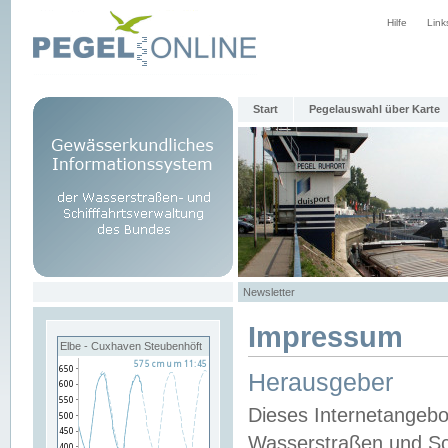
Hilfe
Link
Start
Pegelauswahl über Karte
Newsletter
Impressum
Elbe - Cuxhaven Steubenhöft
Herausgeber
Dieses Internetangebo
Wasserstraßen und Sch