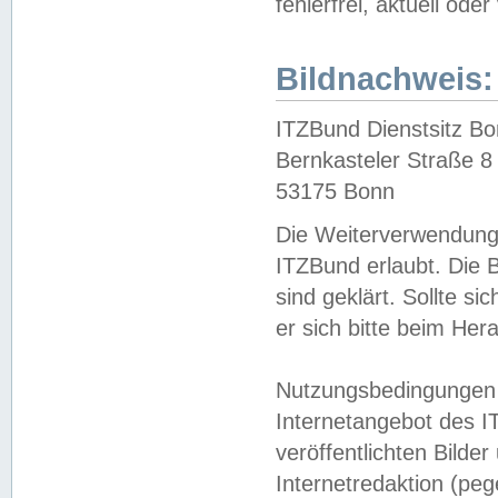
fehlerfrei, aktuell oder
Bildnachweis:
ITZBund Dienstsitz B
Bernkasteler Straße 8
53175 Bonn
Die Weiterverwendung 
ITZBund erlaubt. Die B
sind geklärt. Sollte s
er sich bitte beim He
Nutzungsbedingungen 
Internetangebot des I
veröffentlichten Bilde
Internetredaktion (peg