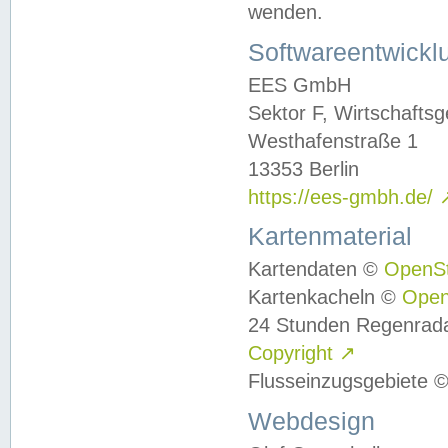
wenden.
Softwareentwickl
EES GmbH
Sektor F, Wirtschafts
Westhafenstraße 1
13353 Berlin
https://ees-gmbh.de/
Kartenmaterial
Kartendaten ©
OpenS
Kartenkacheln ©
Ope
24 Stunden Regenrad
Copyright
↗
Flusseinzugsgebiete 
Webdesign