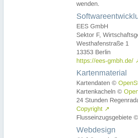
wenden.
Softwareentwickl
EES GmbH
Sektor F, Wirtschafts
Westhafenstraße 1
13353 Berlin
https://ees-gmbh.de/
Kartenmaterial
Kartendaten ©
OpenS
Kartenkacheln ©
Ope
24 Stunden Regenrad
Copyright
↗
Flusseinzugsgebiete 
Webdesign