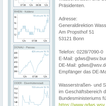
Präsidenten.
RHEIN - Koblenz
Adresse:
Generaldirektion Wass
Am Propsthof 51
53121 Bonn
DONAU - Passau
Telefon: 0228/7090-0
E-Mail: gdws@wsv.bu
DE-Mail: gdws@wsv.de-
Empfänger das DE-Mai
ODER - Eisenhüttenstadt
Wasserstraßen- und S
im Geschäftsbereich 
Bundesministeriums fü
https://www.gdws.wsv