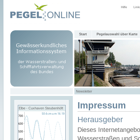
Hilfe
Link
Start
Pegelauswahl über Karte
Newsletter
Impressum
Elbe - Cuxhaven Steubenhöft
Herausgeber
Dieses Internetangebo
Wasserstraßen und Sch