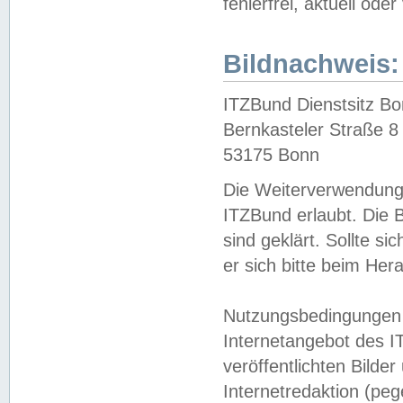
fehlerfrei, aktuell oder
Bildnachweis:
ITZBund Dienstsitz B
Bernkasteler Straße 8
53175 Bonn
Die Weiterverwendung 
ITZBund erlaubt. Die B
sind geklärt. Sollte s
er sich bitte beim He
Nutzungsbedingungen 
Internetangebot des I
veröffentlichten Bilde
Internetredaktion (peg