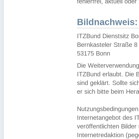
fehlerfrei, aktuell oder
Bildnachweis:
ITZBund Dienstsitz B
Bernkasteler Straße 8
53175 Bonn
Die Weiterverwendung 
ITZBund erlaubt. Die B
sind geklärt. Sollte s
er sich bitte beim He
Nutzungsbedingungen 
Internetangebot des I
veröffentlichten Bilde
Internetredaktion (peg