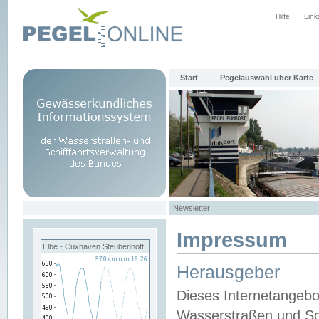
Hilfe
Link
Start
Pegelauswahl über Karte
Newsletter
Impressum
Elbe - Cuxhaven Steubenhöft
Herausgeber
Dieses Internetangebo
Wasserstraßen und Sch