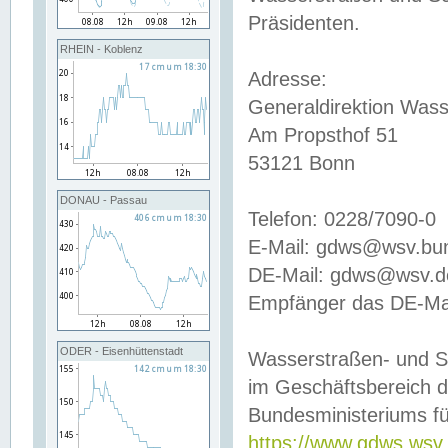
Präsidenten.
RHEIN - Koblenz
Adresse:
Generaldirektion Wass
Am Propsthof 51
53121 Bonn
DONAU - Passau
Telefon: 0228/7090-0
E-Mail: gdws@wsv.bu
DE-Mail: gdws@wsv.de-
Empfänger das DE-Mai
ODER - Eisenhüttenstadt
Wasserstraßen- und S
im Geschäftsbereich 
Bundesministeriums fü
https://www.gdws.wsv