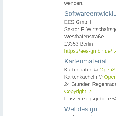
wenden.
Softwareentwickl
EES GmbH
Sektor F, Wirtschafts
Westhafenstraße 1
13353 Berlin
https://ees-gmbh.de/
Kartenmaterial
Kartendaten ©
OpenS
Kartenkacheln ©
Ope
24 Stunden Regenrad
Copyright
↗
Flusseinzugsgebiete 
Webdesign