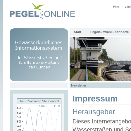
Hilfe
Link
Start
Pegelauswahl über Karte
Newsletter
Impressum
Elbe - Cuxhaven Steubenhöft
Herausgeber
Dieses Internetangebo
Wasserstraßen und Sch