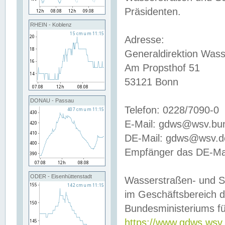
Präsidenten.
RHEIN - Koblenz
Adresse:
Generaldirektion Wass
Am Propsthof 51
53121 Bonn
DONAU - Passau
Telefon: 0228/7090-0
E-Mail: gdws@wsv.bu
DE-Mail: gdws@wsv.de-
Empfänger das DE-Mai
ODER - Eisenhüttenstadt
Wasserstraßen- und S
im Geschäftsbereich 
Bundesministeriums fü
https://www.gdws.wsv