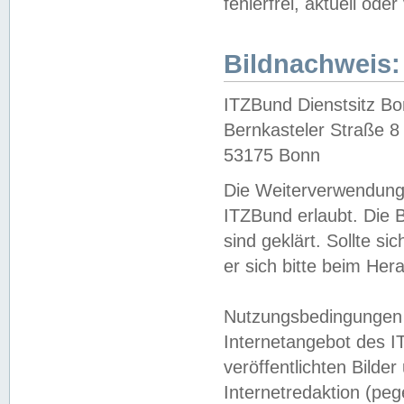
fehlerfrei, aktuell oder
Bildnachweis:
ITZBund Dienstsitz B
Bernkasteler Straße 8
53175 Bonn
Die Weiterverwendung 
ITZBund erlaubt. Die B
sind geklärt. Sollte s
er sich bitte beim He
Nutzungsbedingungen 
Internetangebot des I
veröffentlichten Bilde
Internetredaktion (peg