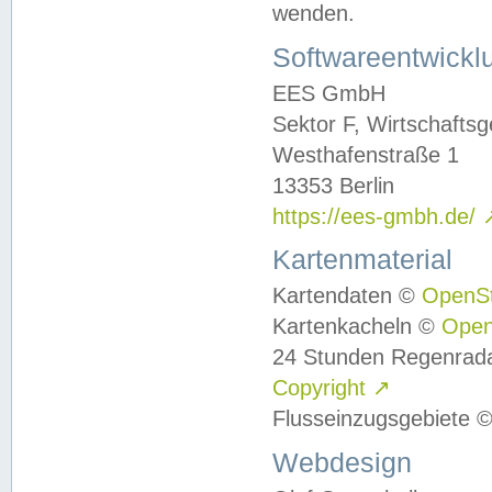
wenden.
Softwareentwickl
EES GmbH
Sektor F, Wirtschafts
Westhafenstraße 1
13353 Berlin
https://ees-gmbh.de/
Kartenmaterial
Kartendaten ©
OpenS
Kartenkacheln ©
Ope
24 Stunden Regenrad
Copyright
↗
Flusseinzugsgebiete 
Webdesign