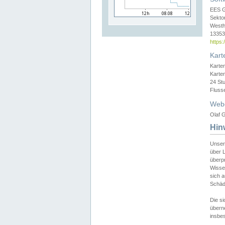
EES 
Sekto
Westh
13353 
https
Kart
Karte
Karte
24 St
Fluss
Web
Olaf G
Hin
Unser
über L
überpr
Wissen
sich a
Schäde
Die si
überne
insbes