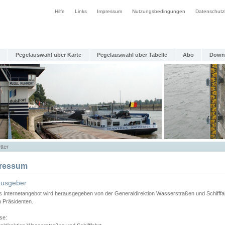
Hilfe
Links
Impressum
Nutzungsbedingungen
Datenschutz
Pegelauswahl über Karte
Pegelauswahl über Tabelle
Abo
Down
tter
ressum
ausgeber
s Internetangebot wird herausgegeben von der Generaldirektion Wasserstraßen und Schifffa
n Präsidenten.
se: