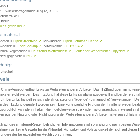
GmbH
r F, Wirtschaftsgebäude Aufg.re, 3. OG
afenstraße 1
Berlin
://ees-gmbh.de/
↗
enmaterial
ndaten ©
OpenStreetMap
↗
-Mitwirkende,
Open Database Lizenz
↗
nkacheln ©
OpenSeaMap
↗
-Mitwirkende,
CC-BY-SA
↗
unden Regenradar ©
Deutscher Wetterdienst
↗
,
Deutscher Wetterdienst Copyright
↗
einzugsgebiete ©
BfG
↗
design
ottschall
weis
 Online-Angebot enthält Links zu Webseiten anderer Anbieter. Das ITZBund übernimmt keine V
inks erreicht werden. Das ITZBund hat diese Links sorgfältig ausgewählt und bei der erstmal
üft. Bei Links handelt es sich allerdings stets um "lebende" (dynamische) Verweisungen. Die
 des ITZBund geändert worden sein. Eine kontinuierliche Prüfung der Inhalte ist weder beab
usdrücklich von allen Inhalten, die möglicherweise straf- oder haftungsrechtlich relevant sin
n aus der Nutzung oder Nichtnutzung der Webseiten anderer Anbieter haftet ausschließlich d
ch auf diesen Internet-Seiten befindlichen Informationen sind sorgfältig und nach besten 
hmen wir keine Gewähr für die Aktualität, Richtigkeit und Vollständigkeit der sich auf diese
ondere der bereitgestellten Rechtsvorschriften.