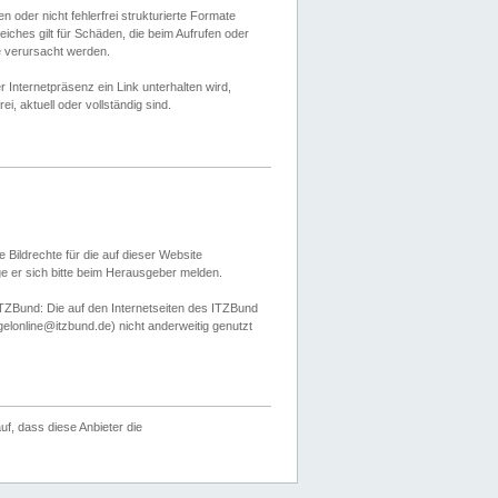
 oder nicht fehlerfrei strukturierte Formate
ches gilt für Schäden, die beim Aufrufen oder
e verursacht werden.
er Internetpräsenz ein Link unterhalten wird,
, aktuell oder vollständig sind.
 Bildrechte für die auf dieser Website
öge er sich bitte beim Herausgeber melden.
TZBund: Die auf den Internetseiten des ITZBund
gelonline@itzbund.de) nicht anderweitig genutzt
f, dass diese Anbieter die