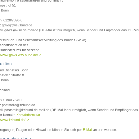
aldirektion Wasserstraßen und Schifffahrt
opsthof 51
 Bonn
on: 0228/7090-0
l: gdws@wsv.bund.de
il: gdws@wsv.de-mail.de (DE-Mail ist nur möglich, wenn Sender und Empfänger das DE-Mail
rstraßen- und Schifffahrtsverwaltung des Bundes (WSV)
schäftsbereich des
sministeriums für Verkehr
://www.gdws.wsv.bund.de/
↗
uktion
nd Dienstsitz Bonn
asteler Straße 8
 Bonn
chland
 0800 800 75451
: poststelle@itzbund.de
il: poststelle@itzbund.de-mail.de (DE-Mail ist nur möglich, wenn Sender und Empfänger das
er Kontakt:
Kontaktformular
//www.itzbund.de/
↗
nregungen, Fragen oder Hinweisen können Sie sich per
E-Mail
an uns wenden.
wareentwicklung