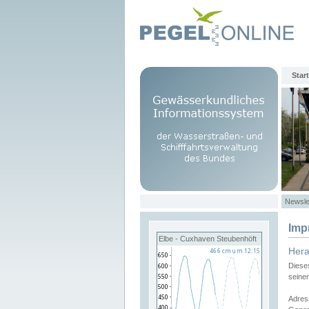
Start
Newsle
Imp
Elbe - Cuxhaven Steubenhöft
Her
Diese
seine
Adres