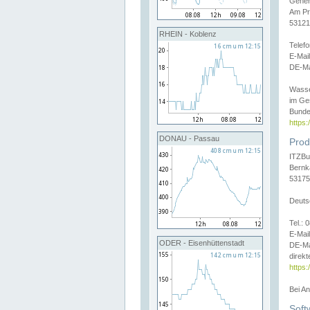
Gener
Am Pr
53121
RHEIN - Koblenz
Telef
E-Mai
DE-Ma
Wasse
im Ge
Bunde
https
DONAU - Passau
Prod
ITZBu
Bernk
53175
Deuts
Tel.:
E-Mail
ODER - Eisenhüttenstadt
DE-Ma
direkt
https:
Bei A
Soft