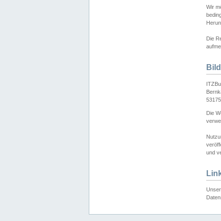
Wir mö
bedin
Herun
Die Re
aufmer
Bil
ITZBu
Bernk
53175
Die We
verwen
Nutzu
veröff
und ve
Lin
Unser 
Daten