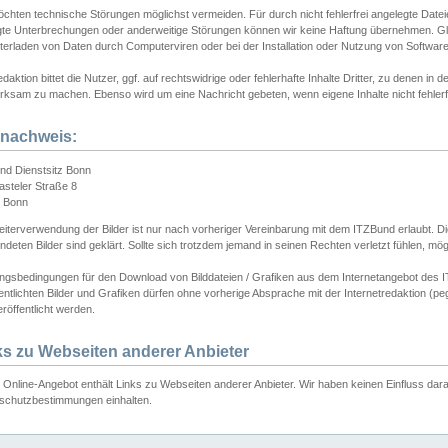
chten technische Störungen möglichst vermeiden. Für durch nicht fehlerfrei angelegte Dateien
gte Unterbrechungen oder anderweitige Störungen können wir keine Haftung übernehmen. Glei
terladen von Daten durch Computerviren oder bei der Installation oder Nutzung von Softwar
daktion bittet die Nutzer, ggf. auf rechtswidrige oder fehlerhafte Inhalte Dritter, zu denen in d
ksam zu machen. Ebenso wird um eine Nachricht gebeten, wenn eigene Inhalte nicht fehlerfrei
dnachweis:
nd Dienstsitz Bonn
asteler Straße 8
 Bonn
iterverwendung der Bilder ist nur nach vorheriger Vereinbarung mit dem ITZBund erlaubt. Die
deten Bilder sind geklärt. Sollte sich trotzdem jemand in seinen Rechten verletzt fühlen, m
ngsbedingungen für den Download von Bilddateien / Grafiken aus dem Internetangebot des I
entlichten Bilder und Grafiken dürfen ohne vorherige Absprache mit der Internetredaktion (pe
röffentlicht werden.
ks zu Webseiten anderer Anbieter
Online-Angebot enthält Links zu Webseiten anderer Anbieter. Wir haben keinen Einfluss darau
schutzbestimmungen einhalten.