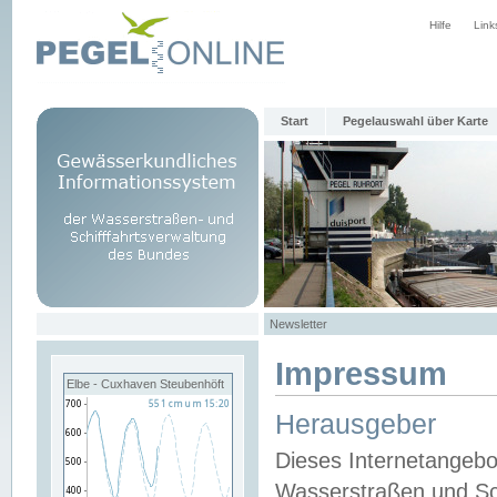
Hilfe
Link
Start
Pegelauswahl über Karte
Newsletter
Impressum
Elbe - Cuxhaven Steubenhöft
Herausgeber
Dieses Internetangebo
Wasserstraßen und Sch