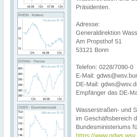
Präsidenten.
RHEIN - Koblenz
Adresse:
Generaldirektion Wass
Am Propsthof 51
53121 Bonn
DONAU - Passau
Telefon: 0228/7090-0
E-Mail: gdws@wsv.bu
DE-Mail: gdws@wsv.de-
Empfänger das DE-Mai
ODER - Eisenhüttenstadt
Wasserstraßen- und S
im Geschäftsbereich 
Bundesministeriums fü
https://www.gdws.wsv