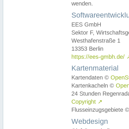
wenden.
Softwareentwickl
EES GmbH
Sektor F, Wirtschafts
Westhafenstraße 1
13353 Berlin
https://ees-gmbh.de/
Kartenmaterial
Kartendaten ©
OpenS
Kartenkacheln ©
Ope
24 Stunden Regenrad
Copyright
↗
Flusseinzugsgebiete 
Webdesign