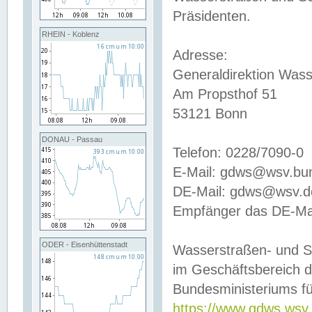
Präsidenten.
RHEIN - Koblenz
Adresse:
Generaldirektion Wass
Am Propsthof 51
53121 Bonn
DONAU - Passau
Telefon: 0228/7090-0
E-Mail: gdws@wsv.bu
DE-Mail: gdws@wsv.de-
Empfänger das DE-Mai
ODER - Eisenhüttenstadt
Wasserstraßen- und S
im Geschäftsbereich 
Bundesministeriums fü
https://www.gdws.wsv