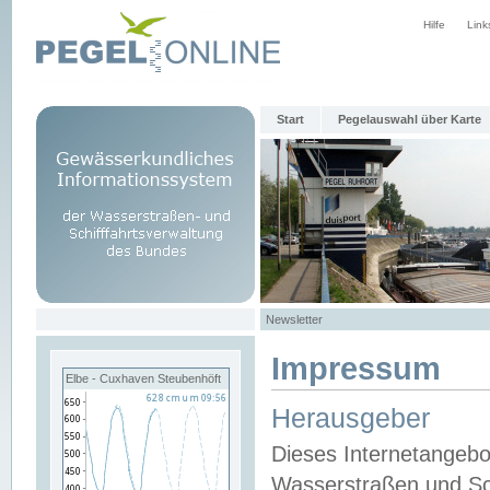
Hilfe
Link
Start
Pegelauswahl über Karte
Newsletter
Impressum
Elbe - Cuxhaven Steubenhöft
Herausgeber
Dieses Internetangebo
Wasserstraßen und Sch