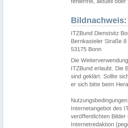
fehlerfrei, aktuell oder
Bildnachweis:
ITZBund Dienstsitz B
Bernkasteler Straße 8
53175 Bonn
Die Weiterverwendung 
ITZBund erlaubt. Die B
sind geklärt. Sollte s
er sich bitte beim He
Nutzungsbedingungen 
Internetangebot des I
veröffentlichten Bilde
Internetredaktion (peg