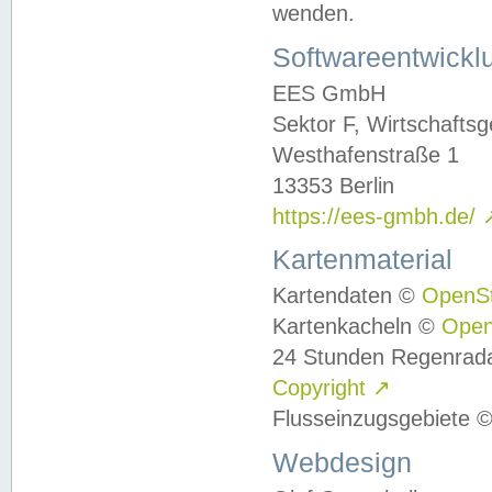
wenden.
Softwareentwickl
EES GmbH
Sektor F, Wirtschafts
Westhafenstraße 1
13353 Berlin
https://ees-gmbh.de/
Kartenmaterial
Kartendaten ©
OpenS
Kartenkacheln ©
Ope
24 Stunden Regenrad
Copyright
↗
Flusseinzugsgebiete 
Webdesign