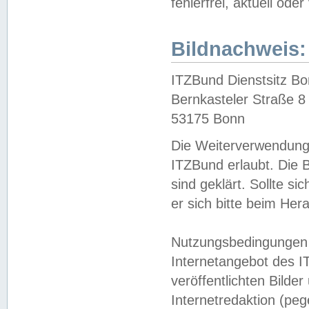
fehlerfrei, aktuell oder
Bildnachweis:
ITZBund Dienstsitz B
Bernkasteler Straße 8
53175 Bonn
Die Weiterverwendung 
ITZBund erlaubt. Die B
sind geklärt. Sollte s
er sich bitte beim He
Nutzungsbedingungen 
Internetangebot des I
veröffentlichten Bilde
Internetredaktion (peg