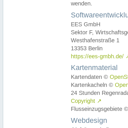
wenden.
Softwareentwickl
EES GmbH
Sektor F, Wirtschafts
Westhafenstraße 1
13353 Berlin
https://ees-gmbh.de/
Kartenmaterial
Kartendaten ©
OpenS
Kartenkacheln ©
Ope
24 Stunden Regenrad
Copyright
↗
Flusseinzugsgebiete 
Webdesign