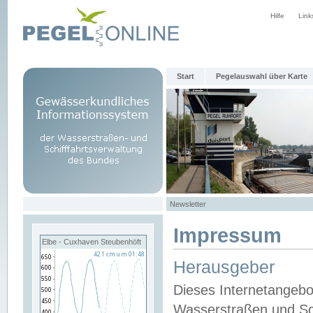
Hilfe
Link
Start
Pegelauswahl über Karte
Newsletter
Impressum
Elbe - Cuxhaven Steubenhöft
Herausgeber
Dieses Internetangebo
Wasserstraßen und Sch