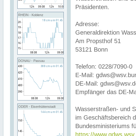
Präsidenten.
RHEIN - Koblenz
Adresse:
Generaldirektion Wass
Am Propsthof 51
53121 Bonn
DONAU - Passau
Telefon: 0228/7090-0
E-Mail: gdws@wsv.bu
DE-Mail: gdws@wsv.de-
Empfänger das DE-Mai
ODER - Eisenhüttenstadt
Wasserstraßen- und S
im Geschäftsbereich 
Bundesministeriums fü
https://www.gdws.wsv