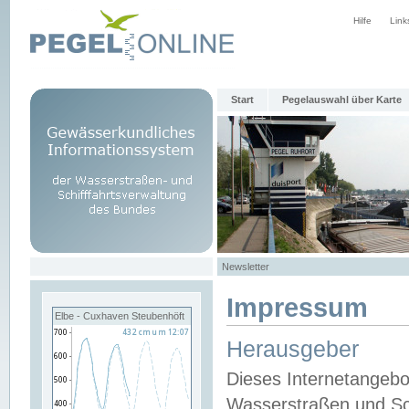
Hilfe
Link
Start
Pegelauswahl über Karte
Newsletter
Impressum
Elbe - Cuxhaven Steubenhöft
Herausgeber
Dieses Internetangebo
Wasserstraßen und Sch