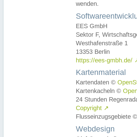
wenden.
Softwareentwickl
EES GmbH
Sektor F, Wirtschafts
Westhafenstraße 1
13353 Berlin
https://ees-gmbh.de/
Kartenmaterial
Kartendaten ©
OpenS
Kartenkacheln ©
Ope
24 Stunden Regenrad
Copyright
↗
Flusseinzugsgebiete 
Webdesign