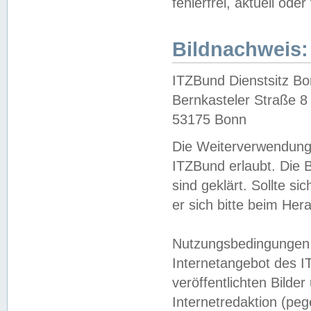
fehlerfrei, aktuell oder
Bildnachweis:
ITZBund Dienstsitz B
Bernkasteler Straße 8
53175 Bonn
Die Weiterverwendung 
ITZBund erlaubt. Die B
sind geklärt. Sollte s
er sich bitte beim He
Nutzungsbedingungen 
Internetangebot des I
veröffentlichten Bilde
Internetredaktion (peg