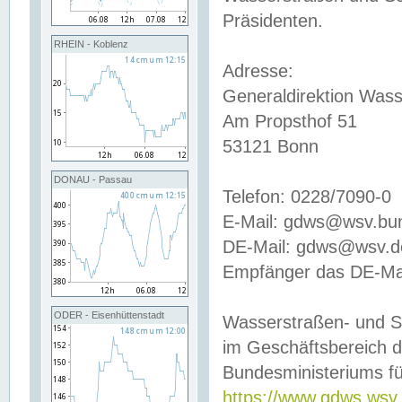
Präsidenten.
RHEIN - Koblenz
Adresse:
Generaldirektion Wass
Am Propsthof 51
53121 Bonn
DONAU - Passau
Telefon: 0228/7090-0
E-Mail: gdws@wsv.bu
DE-Mail: gdws@wsv.de-
Empfänger das DE-Mai
ODER - Eisenhüttenstadt
Wasserstraßen- und S
im Geschäftsbereich 
Bundesministeriums fü
https://www.gdws.wsv